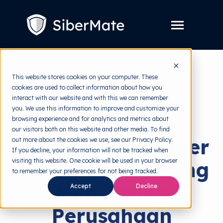
SKIP
TO
CONTENT
Toggle
Menu
Layanan
Toggle
This website stores cookies on your computer. These
children
for
cookies are used to collect information about how you
Harga
back to HRMI
Layanan
interact with our website and with this we can remember
you. We use this information to improve and customize your
Resources
Toggle
Cyber Threats
browsing experience and for analytics and metrics about
children
for
our visitors both on this website and other media. To find
Tools Gratis
Toggle
Resources
10 Kejahatan Siber
out more about the cookies we use, see our Privacy Policy.
children
for
If you decline, your information will not be tracked when
Tentang
Tools
visiting this website. One cookie will be used in your browser
yang Paling Sering
Gratis
to remember your preferences for not being tracked.
Menyerang
Accept
Decline
Coba Gratis
Perusahaan