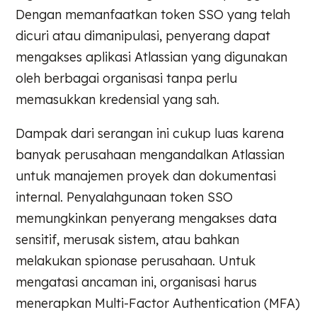
Dengan memanfaatkan token SSO yang telah
dicuri atau dimanipulasi, penyerang dapat
mengakses aplikasi Atlassian yang digunakan
oleh berbagai organisasi tanpa perlu
memasukkan kredensial yang sah.
Dampak dari serangan ini cukup luas karena
banyak perusahaan mengandalkan Atlassian
untuk manajemen proyek dan dokumentasi
internal. Penyalahgunaan token SSO
memungkinkan penyerang mengakses data
sensitif, merusak sistem, atau bahkan
melakukan spionase perusahaan. Untuk
mengatasi ancaman ini, organisasi harus
menerapkan Multi-Factor Authentication (MFA)