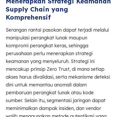
Menerapkan Strategi Keamanan
Supply Chain yang
Komprehensif
Serangan rantai pasokan dapat terjadi melalui
manipulasi perangkat lunak maupun
kompromi perangkat keras, sehingga
perusahaan perlu menerapkan strategi
keamanan yang menyeluruh. Strategi ini
mencakup prinsip Zero Trust, di mana setiap
akses harus divalidasi, serta mekanisme deteksi
dini untuk memantau anomali dalam
pembaruan perangkat lunak atau kode
sumber. Selain itu, segmentasi jaringan dapat
meminimalkan dampak insiden, dan vendor
wajib menggunakan metode autentikasi yang