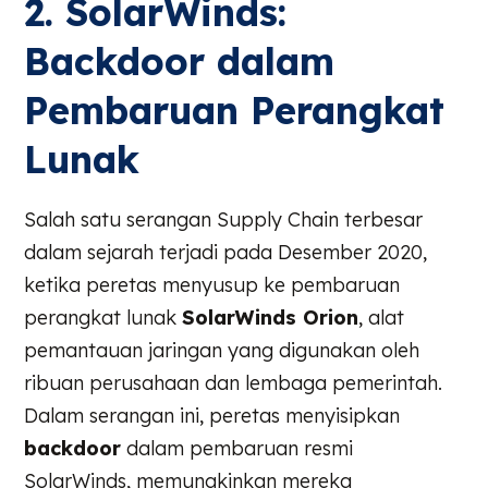
2. SolarWinds:
Backdoor dalam
Pembaruan Perangkat
Lunak
Salah satu serangan Supply Chain terbesar
dalam sejarah terjadi pada Desember 2020,
ketika peretas menyusup ke pembaruan
perangkat lunak
SolarWinds Orion
, alat
pemantauan jaringan yang digunakan oleh
ribuan perusahaan dan lembaga pemerintah.
Dalam serangan ini, peretas menyisipkan
backdoor
dalam pembaruan resmi
SolarWinds, memungkinkan mereka