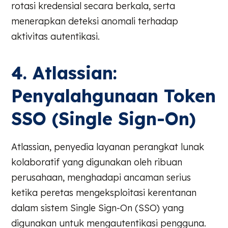
rotasi kredensial secara berkala, serta
menerapkan deteksi anomali terhadap
aktivitas autentikasi.
4. Atlassian:
Penyalahgunaan Token
SSO (Single Sign-On)
Atlassian, penyedia layanan perangkat lunak
kolaboratif yang digunakan oleh ribuan
perusahaan, menghadapi ancaman serius
ketika peretas mengeksploitasi kerentanan
dalam sistem Single Sign-On (SSO) yang
digunakan untuk mengautentikasi pengguna.