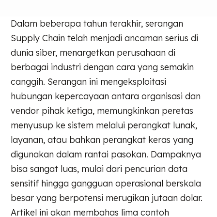
Dalam beberapa tahun terakhir, serangan
Supply Chain telah menjadi ancaman serius di
dunia siber, menargetkan perusahaan di
berbagai industri dengan cara yang semakin
canggih. Serangan ini mengeksploitasi
hubungan kepercayaan antara organisasi dan
vendor pihak ketiga, memungkinkan peretas
menyusup ke sistem melalui perangkat lunak,
layanan, atau bahkan perangkat keras yang
digunakan dalam rantai pasokan. Dampaknya
bisa sangat luas, mulai dari pencurian data
sensitif hingga gangguan operasional berskala
besar yang berpotensi merugikan jutaan dolar.
Artikel ini akan membahas lima contoh