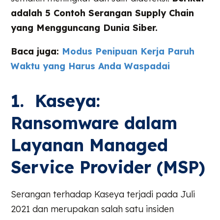
adalah 5 Contoh Serangan Supply Chain
yang Mengguncang Dunia Siber.
Baca juga:
Modus Penipuan Kerja Paruh
Waktu yang Harus Anda Waspadai
1. Kaseya:
Ransomware dalam
Layanan Managed
Service Provider (MSP)
Serangan terhadap Kaseya terjadi pada Juli
2021 dan merupakan salah satu insiden