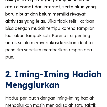
atau dicomot dari internet, serta akun yang
baru dibuat dan belum memiliki riwayat
aktivitas yang jelas.
Jika tidak teliti, korban
bisa dengan mudah tertipu karena tampilan
luar akun tampak sah. Karena itu, penting
untuk selalu memverifikasi keaslian identitas
pengirim sebelum memberikan respon apa
pun.
2. Iming-Iming Hadiah
Menggiurkan
Modus penipuan dengan iming-iming hadiah
menggiurkan masih menjadi salah satu taktik