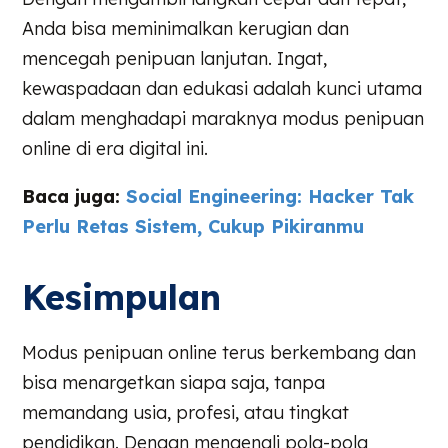
Anda bisa meminimalkan kerugian dan
mencegah penipuan lanjutan. Ingat,
kewaspadaan dan edukasi adalah kunci utama
dalam menghadapi maraknya modus penipuan
online di era digital ini.
Baca juga:
Social Engineering: Hacker Tak
Perlu Retas Sistem, Cukup Pikiranmu
Kesimpulan
Modus penipuan online terus berkembang dan
bisa menargetkan siapa saja, tanpa
memandang usia, profesi, atau tingkat
pendidikan. Dengan mengenali pola-pola