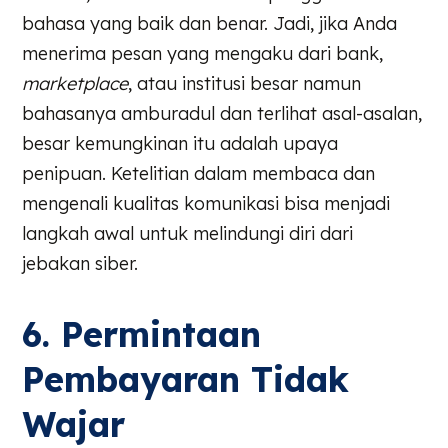
bahasa yang baik dan benar. Jadi, jika Anda
menerima pesan yang mengaku dari bank,
marketplace
, atau institusi besar namun
bahasanya amburadul dan terlihat asal-asalan,
besar kemungkinan itu adalah upaya
penipuan. Ketelitian dalam membaca dan
mengenali kualitas komunikasi bisa menjadi
langkah awal untuk melindungi diri dari
jebakan siber.
6. Permintaan
Pembayaran Tidak
Wajar