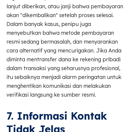
lanjut diberikan, atau janji bahwa pembayaran
akan "dikembalikan" setelah proses selesai.
Dalam banyak kasus, penipu juga
menyebutkan bahwa metode pembayaran
resmi sedang bermasalah, dan menyarankan
cara alternatif yang mencurigakan. Jika Anda
diminta mentransfer dana ke rekening pribadi
dalam transaksi yang seharusnya profesional,
itu sebaiknya menjadi alarm peringatan untuk
menghentikan komunikasi dan melakukan
verifikasi langsung ke sumber resmi.
7. Informasi Kontak
Tidak Jelas