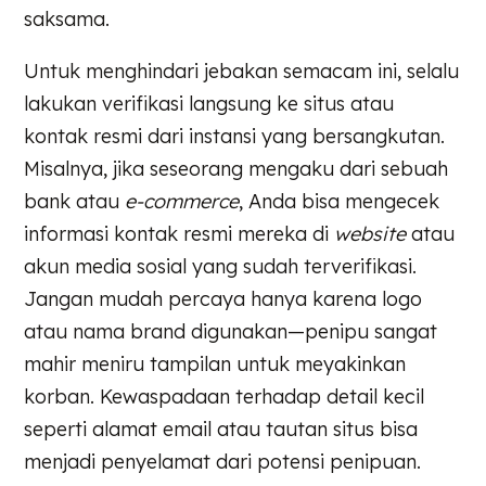
saksama.
Untuk menghindari jebakan semacam ini, selalu
lakukan verifikasi langsung ke situs atau
kontak resmi dari instansi yang bersangkutan.
Misalnya, jika seseorang mengaku dari sebuah
bank atau
e-commerce
, Anda bisa mengecek
informasi kontak resmi mereka di
website
atau
akun media sosial yang sudah terverifikasi.
Jangan mudah percaya hanya karena logo
atau nama brand digunakan—penipu sangat
mahir meniru tampilan untuk meyakinkan
korban. Kewaspadaan terhadap detail kecil
seperti alamat email atau tautan situs bisa
menjadi penyelamat dari potensi penipuan.