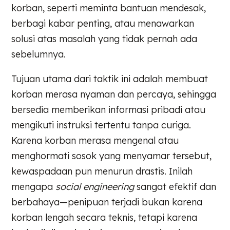
korban, seperti meminta bantuan mendesak,
berbagi kabar penting, atau menawarkan
solusi atas masalah yang tidak pernah ada
sebelumnya.
Tujuan utama dari taktik ini adalah membuat
korban merasa nyaman dan percaya, sehingga
bersedia memberikan informasi pribadi atau
mengikuti instruksi tertentu tanpa curiga.
Karena korban merasa mengenal atau
menghormati sosok yang menyamar tersebut,
kewaspadaan pun menurun drastis. Inilah
mengapa
social engineering
sangat efektif dan
berbahaya—penipuan terjadi bukan karena
korban lengah secara teknis, tetapi karena