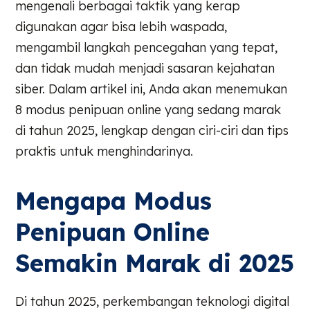
mengenali berbagai taktik yang kerap
digunakan agar bisa lebih waspada,
mengambil langkah pencegahan yang tepat,
dan tidak mudah menjadi sasaran kejahatan
siber. Dalam artikel ini, Anda akan menemukan
8 modus penipuan online yang sedang marak
di tahun 2025, lengkap dengan ciri-ciri dan tips
praktis untuk menghindarinya.
Mengapa Modus
Penipuan Online
Semakin Marak di 2025
Di tahun 2025, perkembangan teknologi digital