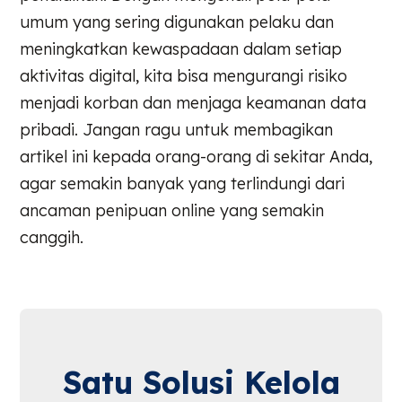
umum yang sering digunakan pelaku dan
meningkatkan kewaspadaan dalam setiap
aktivitas digital, kita bisa mengurangi risiko
menjadi korban dan menjaga keamanan data
pribadi. Jangan ragu untuk membagikan
artikel ini kepada orang-orang di sekitar Anda,
agar semakin banyak yang terlindungi dari
ancaman penipuan online yang semakin
canggih.
Satu Solusi Kelola