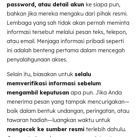
password, atau detail akun
ke siapa pun,
bahkan jika mereka mengaku dari pihak resmi.
Lembaga yang sah tidak akan pernah meminta
informasi tersebut melalui pesan teks, telepon,
atau email. Menjaga informasi pribadi seperti
ini adalah benteng pertama dalam mencegah
penyalahgunaan akses.
Selain itu, biasakan untuk
selalu
memverifikasi informasi sebelum
mengambil keputusan
apa pun. Jika Anda
menerima pesan yang tampak mencurigakan—
baik dalam bentuk undangan, peringatan, atau
tawaran hadiah—luangkan waktu untuk
mengecek ke sumber resmi
terlebih dahulu.