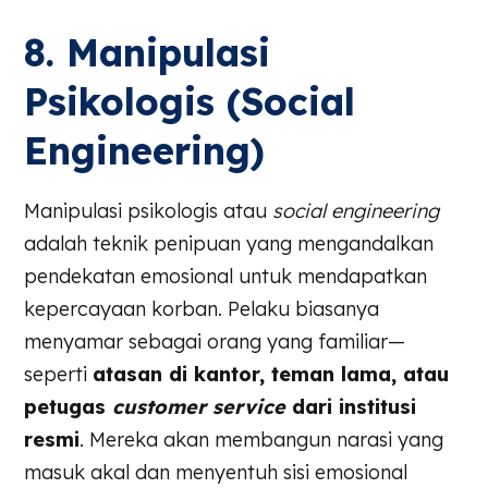
8. Manipulasi
Psikologis (Social
Engineering)
Manipulasi psikologis atau
social engineering
adalah teknik penipuan yang mengandalkan
pendekatan emosional untuk mendapatkan
kepercayaan korban. Pelaku biasanya
menyamar sebagai orang yang familiar—
seperti
atasan di kantor, teman lama, atau
petugas
customer service
dari institusi
resmi
. Mereka akan membangun narasi yang
masuk akal dan menyentuh sisi emosional