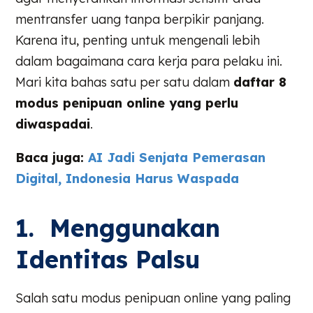
mentransfer uang tanpa berpikir panjang.
Karena itu, penting untuk mengenali lebih
dalam bagaimana cara kerja para pelaku ini.
Mari kita bahas satu per satu dalam
daftar 8
modus penipuan online yang perlu
diwaspadai
.
Baca juga:
AI Jadi Senjata Pemerasan
Digital, Indonesia Harus Waspada
1. Menggunakan
Identitas Palsu
Salah satu modus penipuan online yang paling