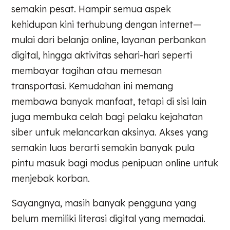
semakin pesat. Hampir semua aspek
kehidupan kini terhubung dengan internet—
mulai dari belanja online, layanan perbankan
digital, hingga aktivitas sehari-hari seperti
membayar tagihan atau memesan
transportasi. Kemudahan ini memang
membawa banyak manfaat, tetapi di sisi lain
juga membuka celah bagi pelaku kejahatan
siber untuk melancarkan aksinya. Akses yang
semakin luas berarti semakin banyak pula
pintu masuk bagi modus penipuan online untuk
menjebak korban.
Sayangnya, masih banyak pengguna yang
belum memiliki literasi digital yang memadai.