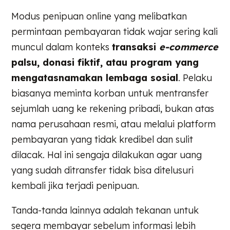
Modus penipuan online yang melibatkan
permintaan pembayaran tidak wajar sering kali
muncul dalam konteks
transaksi
e-commerce
palsu, donasi fiktif, atau program yang
mengatasnamakan lembaga sosial
. Pelaku
biasanya meminta korban untuk mentransfer
sejumlah uang ke rekening pribadi, bukan atas
nama perusahaan resmi, atau melalui platform
pembayaran yang tidak kredibel dan sulit
dilacak. Hal ini sengaja dilakukan agar uang
yang sudah ditransfer tidak bisa ditelusuri
kembali jika terjadi penipuan.
Tanda-tanda lainnya adalah tekanan untuk
segera membayar sebelum informasi lebih