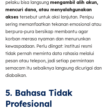
pelaku bisa langsung
mengambil alih akun,
mencuri dana, atau menyalahgunakan
akses
tersebut untuk aksi lanjutan. Penipu
sering memanfaatkan tekanan emosional atau
berpura-pura bersikap membantu agar
korban merasa nyaman dan menurunkan
kewaspadaan. Perlu diingat: institusi resmi
tidak pernah meminta data rahasia melalui
pesan atau telepon, jadi setiap permintaan
semacam itu sebaiknya langsung dicurigai dan
diabaikan.
5. Bahasa Tidak
Profesional