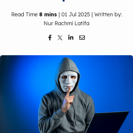
Read Time
8 mins
| 01 Jul 2025 | Written by:
Nur Rachmi Latifa