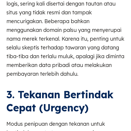
logis, sering kali disertai dengan tautan atau
situs yang tidak resmi dan tampak
mencurigakan. Beberapa bahkan
menggunakan domain palsu yang menyerupai
nama merek terkenal. Karena itu, penting untuk
selalu skeptis terhadap tawaran yang datang
tiba-tiba dan terlalu muluk, apalagi jika diminta
memberikan data pribadi atau melakukan
pembayaran terlebih dahulu.
3. Tekanan Bertindak
Cepat (Urgency)
Modus penipuan dengan tekanan untuk