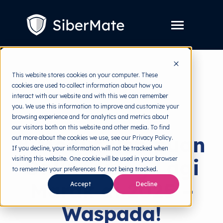
SKIP
TO
CONTENT
Toggle
Menu
Layanan
Toggle
This website stores cookies on your computer. These
children
for
cookies are used to collect information about how you
Harga
back to HRMI
Layanan
interact with our website and with this we can remember
you. We use this information to improve and customize your
Resources
Toggle
Cyber Threats
browsing experience and for analytics and metrics about
children
for
our visitors both on this website and other media. To find
Tools Gratis
Toggle
Resources
8 Modus Penipuan
out more about the cookies we use, see our Privacy Policy.
children
for
If you decline, your information will not be tracked when
Tentang
Tools
visiting this website. One cookie will be used in your browser
Online yang Lagi
Gratis
to remember your preferences for not being tracked.
Marak di 2025 –
Accept
Decline
Coba Gratis
Waspada!