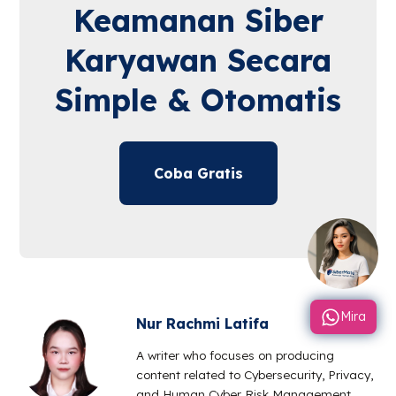
Keamanan Siber
Karyawan Secara
Simple & Otomatis
Coba Gratis
Mira
Nur Rachmi Latifa
A writer who focuses on producing
content related to Cybersecurity, Privacy,
and Human Cyber Risk Management.