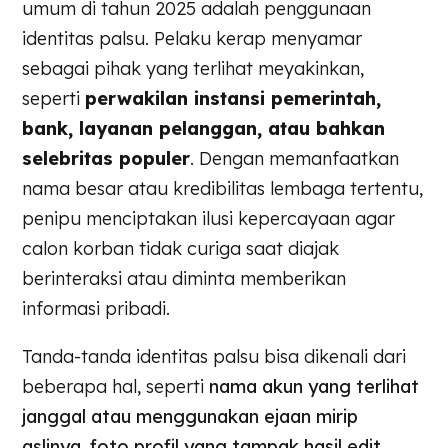
umum di tahun 2025 adalah penggunaan
identitas palsu. Pelaku kerap menyamar
sebagai pihak yang terlihat meyakinkan,
seperti
perwakilan instansi pemerintah,
bank, layanan pelanggan, atau bahkan
selebritas populer
. Dengan memanfaatkan
nama besar atau kredibilitas lembaga tertentu,
penipu menciptakan ilusi kepercayaan agar
calon korban tidak curiga saat diajak
berinteraksi atau diminta memberikan
informasi pribadi.
Tanda-tanda identitas palsu bisa dikenali dari
beberapa hal, seperti
nama akun yang terlihat
janggal atau menggunakan ejaan mirip
aslinya, foto profil yang tampak hasil edit