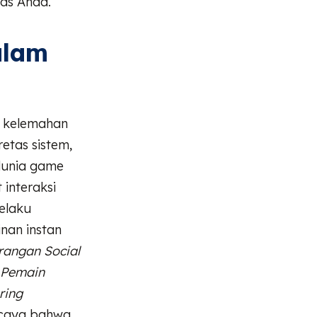
as Anda.
alam
 kelemahan
etas sistem,
dunia game
 interaksi
elaku
nan instan
erangan Social
a Pemain
ring
rcaya bahwa