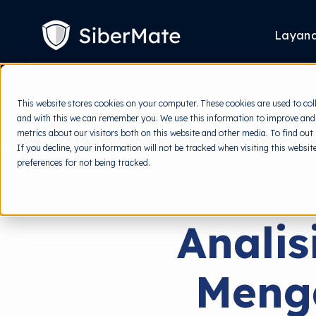
SKIP
TO
CONTENT
Layan
This website stores cookies on your computer. These cookies are used to col
and with this we can remember you. We use this information to improve and
metrics about our visitors both on this website and other media. To find out
If you decline, your information will not be tracked when visiting this websi
preferences for not being tracked.
Analis
Meng