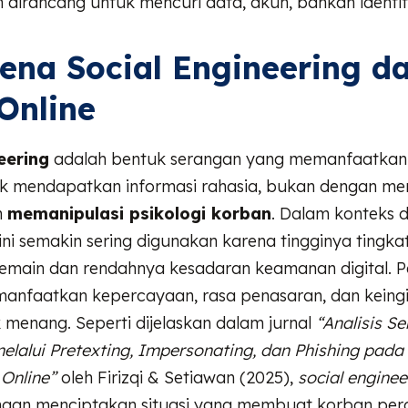
dirancang untuk mencuri data, akun, bahkan identit
na Social Engineering d
Online
eering
adalah bentuk serangan yang memanfaatkan
k mendapatkan informasi rahasia, bukan dengan mer
n
memanipulasi psikologi korban
. Dalam konteks 
 ini semakin sering digunakan karena tingginya tingkat
 pemain dan rendahnya kesadaran keamanan digital. P
anfaatkan kepercayaan, rasa penasaran, dan keingi
menang. Seperti dijelaskan dalam jurnal
“Analisis S
elalui Pretexting, Impersonating, dan Phishing pad
Online”
oleh Firizqi & Setiawan (2025),
social enginee
ngan menciptakan situasi yang membuat korban pe