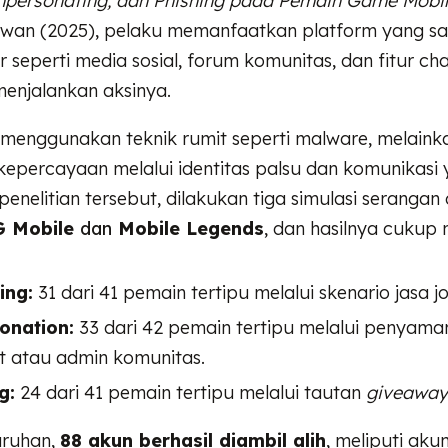
Impersonating, dan Phishing pada Pemain Game Mobil
tiawan (2025), pelaku memanfaatkan platform yang s
seperti media sosial, forum komunitas, dan fitur ch
enjalankan aksinya.
 menggunakan teknik rumit seperti malware, melaink
percayaan melalui identitas palsu dan komunikasi
penelitian tersebut, dilakukan tiga simulasi serangan
 Mobile
dan
Mobile Legends
, dan hasilnya cukup
ing:
31 dari 41 pemain tertipu melalui skenario jasa jo
onation:
33 dari 42 pemain tertipu melalui penyama
t atau admin komunitas.
g:
24 dari 41 pemain tertipu melalui tautan
giveaway
uruhan,
88 akun berhasil diambil alih
, meliputi ak