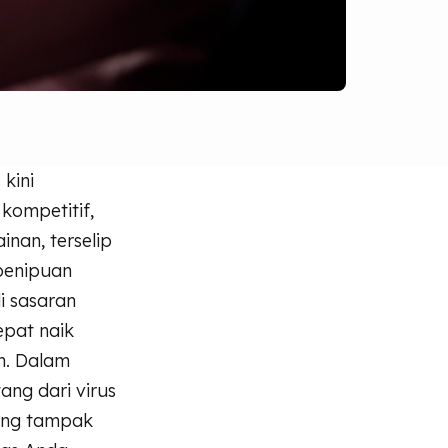
kini
kompetitif,
inan, terselip
penipuan
i sasaran
epat naik
n. Dalam
ang dari virus
yang tampak