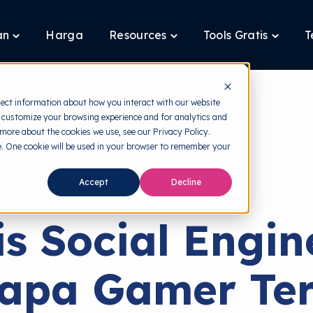
an
Harga
Resources
Tools Gratis
T
Toggle
Toggle
Toggle
children
children
children
for
for
for
Layanan
Resources
Tools
Gratis
lect information about how you interact with our website
 customize your browsing experience and for analytics and
 more about the cookies we use, see our Privacy Policy.
te. One cookie will be used in your browser to remember your
back to HRMI
Accept
Decline
Ilmu Perilaku
is Social Engin
apa Gamer Ter