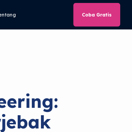
entang
Coba Gratis
eering:
jebak