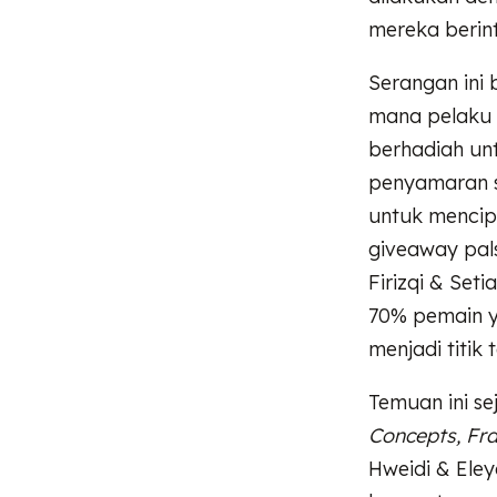
mereka berin
Serangan ini
mana pelaku m
berhadiah un
penyamaran s
untuk mencip
giveaway pals
Firizqi & Seti
70% pemain y
menjadi titik
Temuan ini se
Concepts, Fr
Hweidi & Ele