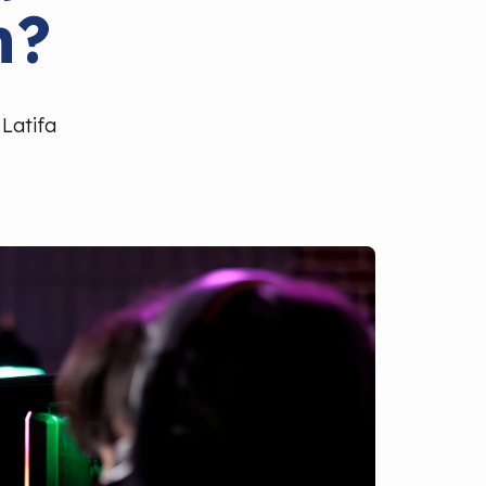
n?
 Latifa