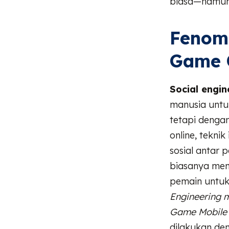
biasa—namun 
Fenome
Game 
Social engin
manusia untu
tetapi denga
online, teknik
sosial antar
biasanya mem
pemain untuk 
Engineering m
Game Mobile 
dilakukan de