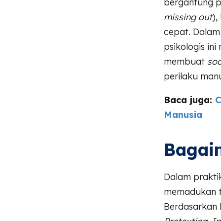
bergantung pa
missing out
),
cepat. Dalam
psikologis in
membuat
soc
perilaku manus
Baca juga:
C
Manusia
Bagai
Dalam prakti
memadukan te
Berdasarkan h