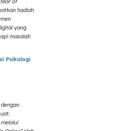
fear of
patkan hadiah
lemen
igital yang
tapi masalah
i Psikologi
a dengan
uat.
 melalui