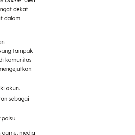
e Online”
oleh
angat dekat
at dalam
an
 yang tampak
 di komunitas
 mengejutkan:
ki akun.
ran sebagai
palsu.
un game, media