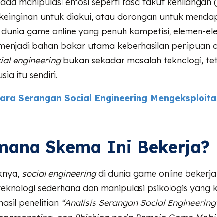
da manipulasi emosi seperti rasa takut kehilangan (
 keinginan untuk diakui, atau dorongan untuk menda
 dunia game online yang penuh kompetisi, elemen-e
i menjadi bahan bakar utama keberhasilan penipuan d
ial engineering
bukan sekadar masalah teknologi, te
ia itu sendiri.
ara Serangan Social Engineering Mengeksploitas
mana Skema Ini Bekerja?
knya,
social engineering
di dunia game online bekerj
knologi sederhana dan manipulasi psikologis yang k
asil penelitian
“Analisis Serangan Social Engineering