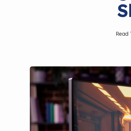
S
Read