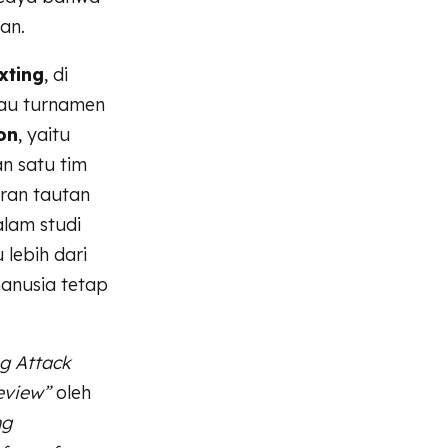
an.
xting
, di
tau turnamen
on
, yaitu
n satu tim
aran tautan
alam studi
 lebih dari
anusia tetap
ng Attack
eview”
oleh
ng