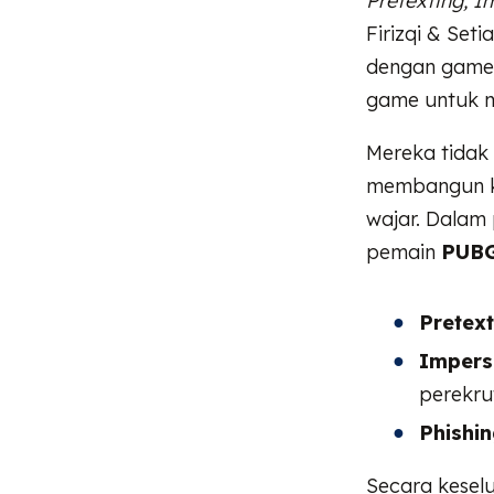
Pretexting, 
Firizqi & Se
dengan gamer 
game untuk m
Mereka tidak
membangun ke
wajar. Dalam 
pemain
PUBG
Pretext
Impers
perekru
Phishin
Secara kesel