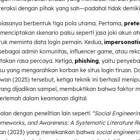
teraksi dengan pihak yang sah—padahal tidak demiki
 biasanya berbentuk tiga pola utama. Pertama,
prete
enciptakan skenario palsu seperti jasa joki akun a
tuk meminta data login pemain. Kedua,
impersonati
ebagai admin komunitas, influencer game, atau reka
takan rasa percaya. Ketiga,
phishing
, yaitu penyeb
u yang mengarahkan korban ke situs login tiruan. D
awan (2025) tersebut, ketiga teknik ini berhasil menipu
ang dijadikan sampel, membuktikan bahwa faktor m
 terlemah dalam keamanan digital.
jalan dengan penelitian lain seperti
“Social Engineeri
ameworks, and Awareness: A Systematic Literature R
yan (2023) yang menekankan bahwa
social engineeri