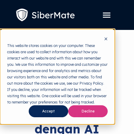
SKIP
TO
CONTENT
Toggle
Menu
Layanan
Toggle
This website stores cookies on your computer. These
children
for
cookies are used to collect information about how you
Harga
back to HRMI
Layanan
interact with our website and with this we can remember
you. We use this information to improve and customize your
Resources
Toggle
Solutions
browsing experience and for analytics and metrics about
children
for
our visitors both on this website and other media. To find
Tools Gratis
Toggle
Resources
Awareness ke
out more about the cookies we use, see our Privacy Policy.
children
for
If you decline, your information will not be tracked when
Tentang
Tools
visiting this website. One cookie will be used in your browser
Action: Evolusi
Gratis
to remember your preferences for not being tracked.
Cyber Culture
Accept
Decline
Coba Gratis
dengan AI