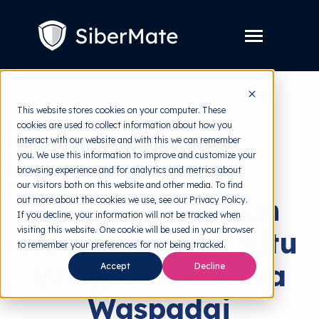
SKIP
TO
CONTENT
Toggle
Menu
Layanan
Toggle
This website stores cookies on your computer. These
children
for
cookies are used to collect information about how you
Harga
back to HRMI
Layanan
interact with our website and with this we can remember
you. We use this information to improve and customize your
Resources
Toggle
Cyber Threats
browsing experience and for analytics and metrics about
children
for
our visitors both on this website and other media. To find
Tools Gratis
Toggle
Resources
Modus Penipuan
out more about the cookies we use, see our Privacy Policy.
children
for
If you decline, your information will not be tracked when
Tentang
Tools
visiting this website. One cookie will be used in your browser
Kerja Paruh Waktu
Gratis
to remember your preferences for not being tracked.
yang Harus Anda
Accept
Decline
Coba Gratis
Waspadai