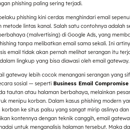
gan phishing paling sering terjadi.
pelaku phishing kini cerdas menghindari email sepen
metode lintas kanal. Salah satu contohnya adalah 
n berbahaya (malvertising) di Google Ads, yang mem
ishing tanpa melibatkan email sama sekali. Ini artiny
sis email tidak akan pernah melihat serangan itu terja
dalam lingkup yang bisa diawasi oleh email gateway.
mail gateway lebih cocok menangani serangan yang si
ecara sosial — seperti
Business Email Compromise
da tautan atau halaman berbahaya, melainkan pesa
tuk menipu korban. Dalam kasus phishing modern ya
orban ke situs palsu yang sangat mirip aslinya dan
an kontennya dengan teknik canggih, email gatewa
emadai untuk menganalisis halaman tersebut. Maka dari