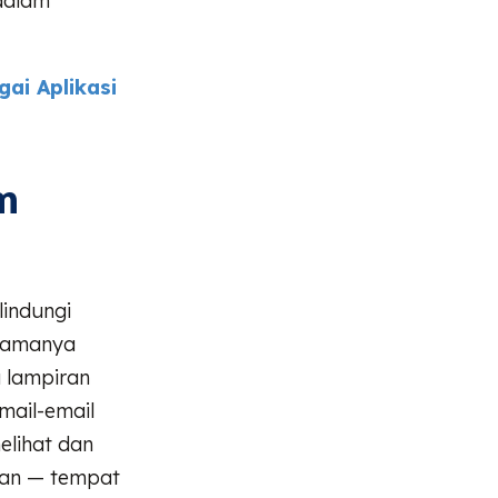
dalam
ai Aplikasi
m
lindungi
utamanya
u lampiran
mail-email
elihat dan
kan — tempat