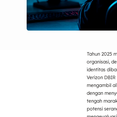
Tahun 2025 m
organisasi, 
identitas dib
Verizon DBIR 
mengambil ali
dengan menyer
tengah marak
potensi seran
mengevaluas