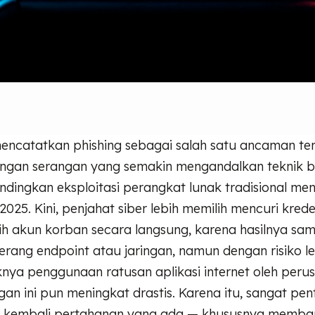
encatatkan phishing sebagai salah satu ancaman te
dengan serangan yang semakin mengandalkan teknik b
andingkan eksploitasi perangkat lunak tradisional me
2025. Kini, penjahat siber lebih memilih mencuri krede
h akun korban secara langsung, karena hasilnya sam
ang endpoint atau jaringan, namun dengan risiko lebi
nya penggunaan ratusan aplikasi internet oleh peru
gan ini pun meningkat drastis. Karena itu, sangat pen
i kembali pertahanan yang ada — khususnya memba