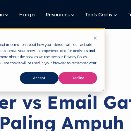
an
Harga
Resources
Tools Gratis
T
Toggle
Toggle
Toggle
children
children
children
for
for
for
Layanan
Resources
Tools
Gratis
lect information about how you interact with our website
 customize your browsing experience and for analytics and
 more about the cookies we use, see our Privacy Policy.
te. One cookie will be used in your browser to remember your
back to HRMI
Accept
Decline
Cyber Threats
er vs Email Ga
 Paling Ampuh