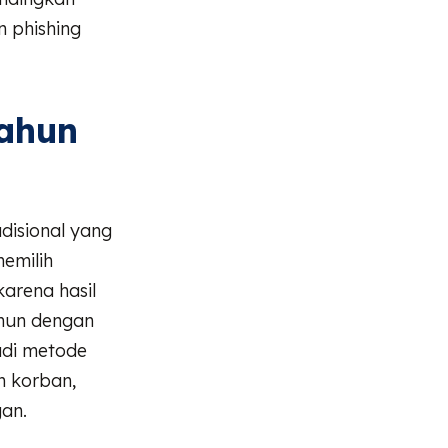
 phishing
Tahun
adisional yang
memilih
arena hasil
amun dengan
jadi metode
n korban,
an.