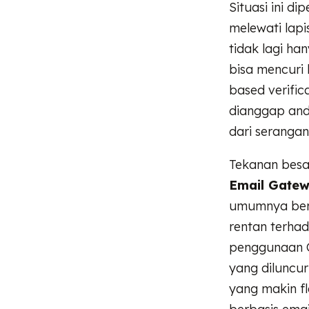
Situasi ini 
melewati lapi
tidak lagi h
bisa mencuri 
based verific
dianggap and
dari serangan
Tekanan besar
Email Gate
umumnya berg
rentan terhad
penggunaan C
yang diluncur
yang makin f