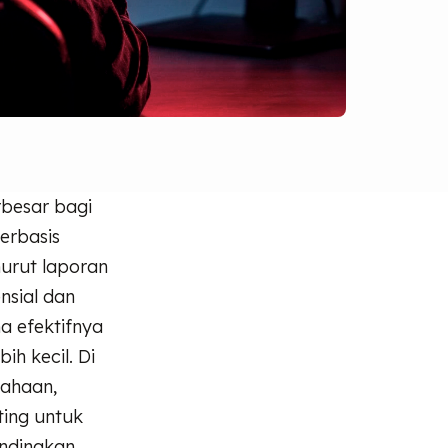
rbesar bagi
erbasis
nurut laporan
nsial dan
a efektifnya
h kecil. Di
sahaan,
ting untuk
ndingkan