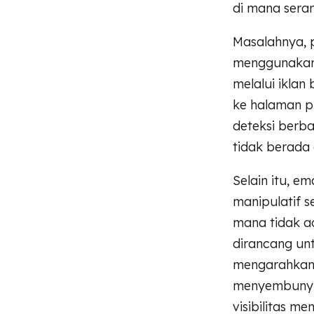
di mana seran
Masalahnya, 
menggunakan 
melalui ikla
ke halaman ph
deteksi berba
tidak berada 
Selain itu, e
manipulatif s
mana tidak a
dirancang un
mengarahkan k
menyembunyik
visibilitas m