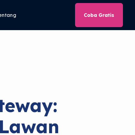
entang
Coba Gratis
teway:
 Lawan