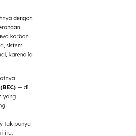
uhnya dengan
serangan
bawa korban
a, sistem
di, karena ia
fatnya
 (BEC)
— di
n yang
ng
y tak punya
 itu,