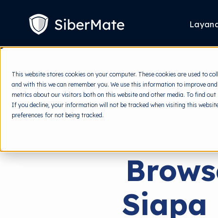
SKIP
TO
CONTENT
Layan
This website stores cookies on your computer. These cookies are used to col
and with this we can remember you. We use this information to improve and
metrics about our visitors both on this website and other media. To find out
If you decline, your information will not be tracked when visiting this websi
preferences for not being tracked.
Brows
Siapa