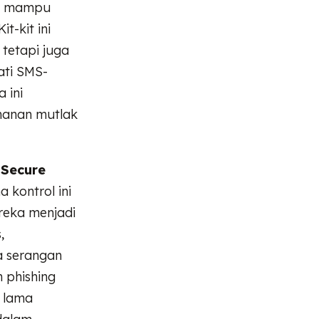
ng mampu
t-kit ini
tetapi juga
ati SMS-
 ini
amanan mutlak
i
Secure
a kontrol ini
reka menjadi
,
a serangan
 phishing
n lama