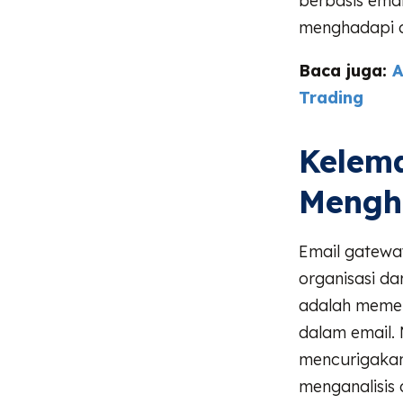
berbasis ema
menghadapi a
Baca juga:
A
Trading
Kelem
Mengh
Email gateway
organisasi d
adalah memer
dalam email.
mencurigakan
menganalisis