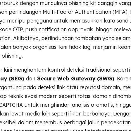
diperburuk dengan munculnya phishing kit canggih ya
san perlindungan Multi-Factor Authentication (MFA). Ki
anya menipu pengguna untuk memasukkan kata sandi, 
kode OTP, push notification approvals, hingga melew
ation. Akibatnya, perlindungan tambahan yang selama
alan banyak organisasi kini tidak lagi menjamin ke
 phishing.
 kini menghantam kontrol deteksi tradisional sepert
way (SEG)
dan
Secure Web Gateway (SWG)
. Karen
antung pada deteksi link atau reputasi domain, me
ap teknik evasi modern seperti rotasi domain dinamis
APTCHA untuk menghindari analisis otomatis, hingg
kan lewat media lain seperti iklan berbahaya. Dengan
leksibel dalam menembus berbagai jalur, pendekata