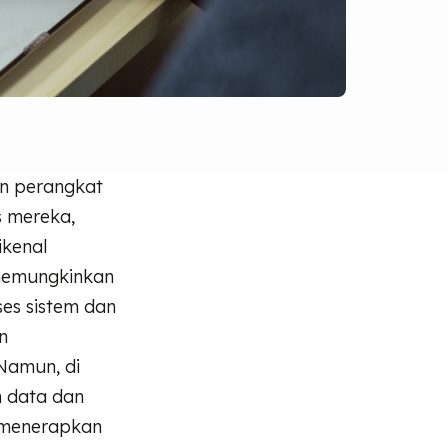
an perangkat
s mereka,
ikenal
 memungkinkan
es sistem dan
n
Namun, di
n data dan
u menerapkan