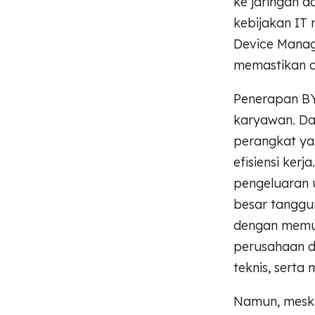
ke jaringan d
kebijakan IT
Device Manag
memastikan a
Penerapan B
karyawan. Dar
perangkat ya
efisiensi ke
pengeluaran 
besar tanggu
dengan memun
perusahaan d
teknis, serta
Namun, mesk