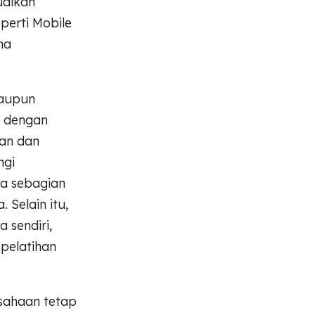
uaikan
perti Mobile
na
maupun
l dengan
nan dan
ngi
na sebagian
Selain itu,
sendiri,
pelatihan
sahaan tetap