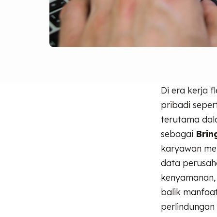
Di era kerja 
pribadi sepe
terutama dala
sebagai
Brin
karyawan men
data perusah
kenyamanan, 
balik manfaa
perlindungan 