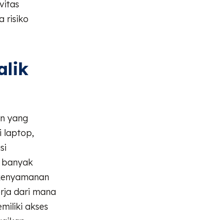
vitas
 risiko
alik
n yang
 laptop,
si
, banyak
 kenyamanan
rja dari mana
iliki akses