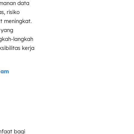
amanan data
, risiko
at meningkat.
 yang
ngkah-langkah
bilitas kerja
lam
faat bagi