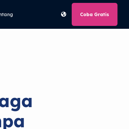
ntang
Coba Gratis
jaga
npa