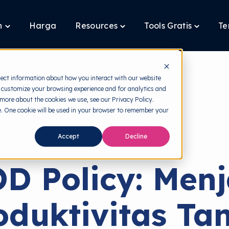
n
Harga
Resources
Tools Gratis
Te
Toggle
Toggle
Toggle
children
children
children
for
for
for
Layanan
Resources
Tools
Gratis
lect information about how you interact with our website
 customize your browsing experience and for analytics and
 more about the cookies we use, see our Privacy Policy.
te. One cookie will be used in your browser to remember your
back to HRMI
Accept
Decline
Security Policy
D Policy: Men
oduktivitas Ta