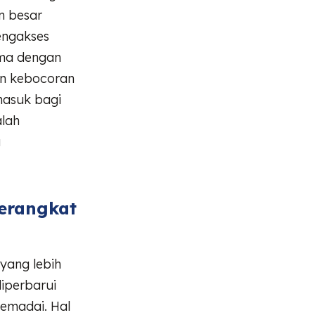
n besar
engakses
ama dengan
an kebocoran
masuk bagi
alah
u
erangkat
yang lebih
iperbarui
memadai. Hal