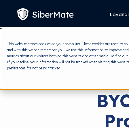
SKIP
TO
CONTENT
Layana
This website stores cookies on your computer. These cookies are used to col
and with this we can remember you. We use this information to improve and
metrics about our visitors both on this website and other media. To find out
If you decline, your information will not be tracked when visiting this websi
preferences for not being tracked.
BYO
Pr