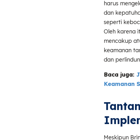
harus mengel
dan kepatuhan
seperti keboc
Oleh karena 
mencakup atu
keamanan tam
dan perlindu
Baca juga:
J
Keamanan S
Tanta
Imple
Meskipun Bri