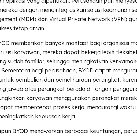
an aplikasi yang diperlukan. Perusahaan pun menyes
 mereka dengan mengintegrasikan solusi keamanan se
ement (MDM) dan Virtual Private Network (VPN) gu
kses tetap aman.
YOD memberikan banyak manfaat bagi organisasi 
i sisi karyawan, mereka dapat bekerja lebih fleksibe
ng sudah familiar, sehingga meningkatkan kenyama
rja. Sementara bagi perusahaan, BYOD dapat mengura
untuk pembelian dan pemeliharaan perangkat, kare
ng jawab atas perangkat berada di tangan pengguna. 
gkinkan karyawan menggunakan perangkat mereka 
apat mempercepat proses kerja, mengurangi waktu 
 meningkatkan kepuasan kerja.
ipun BYOD menawarkan berbagai keuntungan, peru