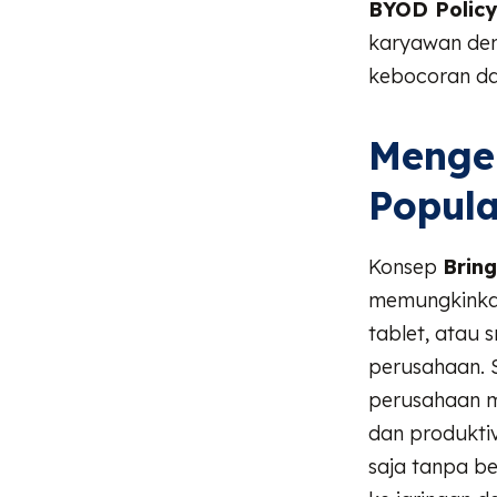
BYOD Policy
karyawan den
kebocoran da
Mengen
Popula
Konsep
Brin
memungkinkan
tablet, atau 
perusahaan. 
perusahaan m
dan produkti
saja tanpa b