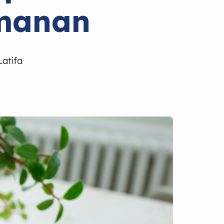
manan
Latifa