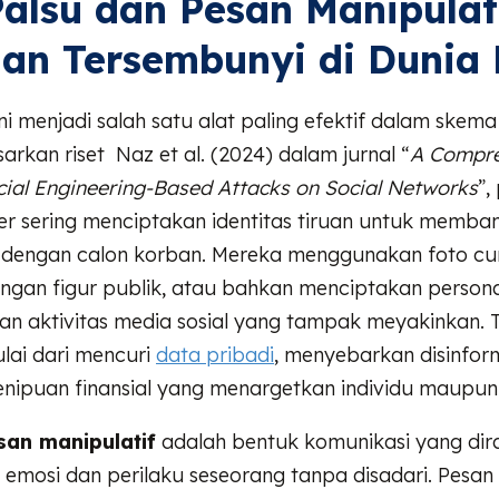
alsu dan Pesan Manipulati
n Tersembunyi di Dunia D
ni menjadi salah satu alat paling efektif dalam skem
sarkan riset Naz et al. (2024) dalam jurnal “
A Compre
cial Engineering-Based Attacks on Social Networks
”,
ber sering menciptakan identitas tiruan untuk memba
dengan calon korban. Mereka menggunakan foto cu
ngan figur publik, atau bahkan menciptakan persona 
an aktivitas media sosial yang tampak meyakinkan. 
ai dari mencuri
data pribadi
, menyebarkan disinform
nipuan finansial yang menargetkan individu maupun 
san manipulatif
adalah bentuk komunikasi yang dir
emosi dan perilaku seseorang tanpa disadari. Pesan