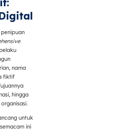
f:
igital
a penipuan
hensive
 pelaku
ngun
rian, nama
fiktif
Tujuannya
asi, hingga
organisasi.
ancang untuk
 semacam ini