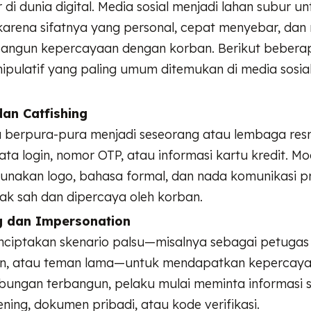
di dunia digital. Media sosial menjadi lahan subur u
karena sifatnya yang personal, cepat menyebar, d
ngun kepercayaan dengan korban. Berikut beberap
pulatif yang paling umum ditemukan di media sosial
dan Catfishing
u berpura-pura menjadi seseorang atau lembaga res
ta login, nomor OTP, atau informasi kartu kredit. Mod
unakan logo, bahasa formal, dan nada komunikasi pr
k sah dan dipercaya oleh korban.
g dan Impersonation
nciptakan skenario palsu—misalnya sebagai petugas
n, atau teman lama—untuk mendapatkan kepercaya
bungan terbangun, pelaku mulai meminta informasi se
ning, dokumen pribadi, atau kode verifikasi.