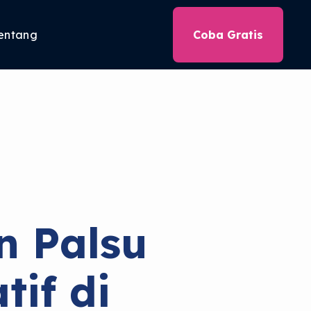
entang
Coba Gratis
n Palsu
if di