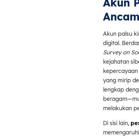
Akun P
Ancama
Akun palsu ki
digital. Berda
Survey on So
kejahatan si
kepercayaan 
yang mirip de
lengkap deng
beragam—mul
melakukan pe
Di sisi lain,
pe
memengaruhi 