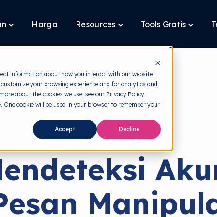
an
Harga
Resources
Tools Gratis
T
Toggle
Toggle
Toggle
children
children
children
for
for
for
Layanan
Resources
Tools
Gratis
lect information about how you interact with our website
 customize your browsing experience and for analytics and
 more about the cookies we use, see our Privacy Policy.
te. One cookie will be used in your browser to remember your
back to HRMI
Accept
Decline
Cybersecurity
endeteksi Aku
Pesan Manipulat