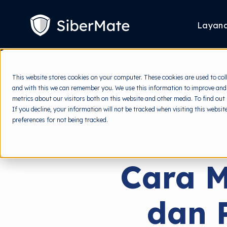
SKIP
TO
CONTENT
Layan
This website stores cookies on your computer. These cookies are used to col
and with this we can remember you. We use this information to improve and
metrics about our visitors both on this website and other media. To find out
If you decline, your information will not be tracked when visiting this websi
preferences for not being tracked.
Cara M
dan 