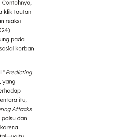
. Contohnya,
 klik tautan
n reaksi
024)
tung pada
sosial korban
l “
Predicting
”, yang
terhadap
entara itu,
ring Attacks
 palsu dan
 karena
tal—yaitu