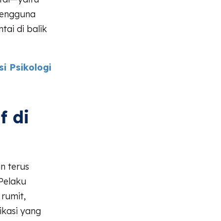
pengguna
ai di balik
i Psikologi
f di
n terus
 Pelaku
rumit,
ikasi yang