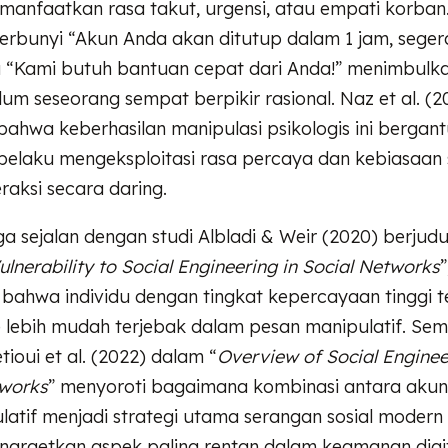
emanfaatkan rasa takut, urgensi, atau empati korban
rbunyi “Akun Anda akan ditutup dalam 1 jam, segera
u “Kami butuh bantuan cepat dari Anda!” menimbulka
um seseorang sempat berpikir rasional. Naz et al. (2
ahwa keberhasilan manipulasi psikologis ini bergan
laku mengeksploitasi rasa percaya dan kebiasaan 
raksi secara daring.
ga sejalan dengan studi Albladi & Weir (2020) berjudu
Vulnerability to Social Engineering in Social Networks
bahwa individu dengan tingkat kepercayaan tinggi 
e lebih mudah terjebak dalam pesan manipulatif. Sem
tioui et al. (2022) dalam “
Overview of Social Enginee
tworks
” menyoroti bagaimana kombinasi antara akun
atif menjadi strategi utama serangan sosial modern
argetkan aspek paling rentan dalam keamanan digi