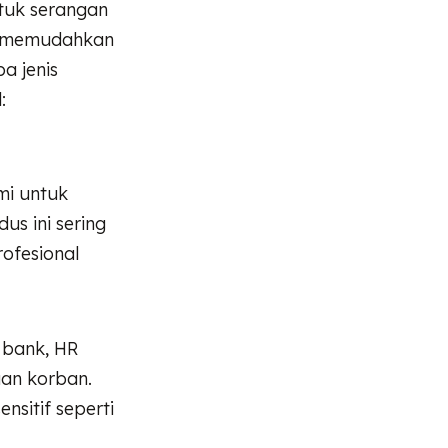
ntuk serangan
an memudahkan
a jenis
:
mi untuk
us ini sering
ofesional
 bank, HR
an korban.
nsitif seperti