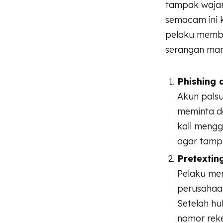
tampak wajar 
semacam ini 
pelaku memba
serangan mani
Phishing 
Akun pals
meminta da
kali mengg
agar tampa
Pretextin
Pelaku me
perusahaa
Setelah hu
nomor reke