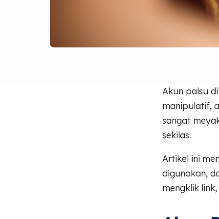
Akun palsu di
manipulatif, 
sangat meyaki
sekilas.
Artikel ini m
digunakan, d
mengklik lin