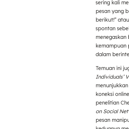
sering kali m
pesan yang be
berikut!” ata
spontan sebel
menegaskan b
kemampuan pe
dalam berinte
Temuan ini ju
Individuals’ 
menunjukkan 
koneksi onlin
penelitian Che
on Social Ne
pesan manipul
keduanya men