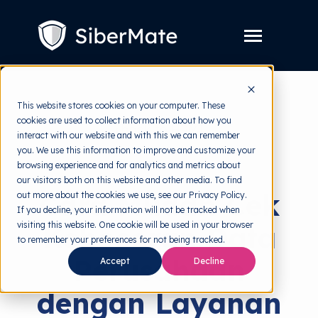
SKIP
TO
CONTENT
Toggle
Menu
Layanan
Toggle
This website stores cookies on your computer. These
children
for
cookies are used to collect information about how you
Harga
back to HRMI
Layanan
interact with our website and with this we can remember
you. We use this information to improve and customize your
Resources
Toggle
Data Breach
browsing experience and for analytics and metrics about
children
for
our visitors both on this website and other media. To find
Tools Gratis
Toggle
Resources
Cara Mudah Cek
out more about the cookies we use, see our Privacy Policy.
children
for
If you decline, your information will not be tracked when
Tentang
Tools
visiting this website. One cookie will be used in your browser
Kebocoran Data
Gratis
to remember your preferences for not being tracked.
Perusahaan
Accept
Decline
dengan Layanan
Coba Gratis