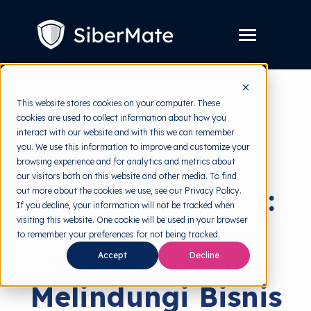
SKIP
TO
CONTENT
Toggle
Menu
Layanan
Toggle
This website stores cookies on your computer. These
children
for
cookies are used to collect information about how you
Harga
back to HRMI
Layanan
interact with our website and with this we can remember
you. We use this information to improve and customize your
Resources
Toggle
Cyber Threats
browsing experience and for analytics and metrics about
children
for
our visitors both on this website and other media. To find
Tools Gratis
Toggle
Resources
Cyberattack 101:
out more about the cookies we use, see our Privacy Policy.
children
for
If you decline, your information will not be tracked when
Tentang
Tools
visiting this website. One cookie will be used in your browser
Jenis Serangan
Gratis
to remember your preferences for not being tracked.
Siber dan Cara
Accept
Decline
Melindungi Bisnis
Coba Gratis