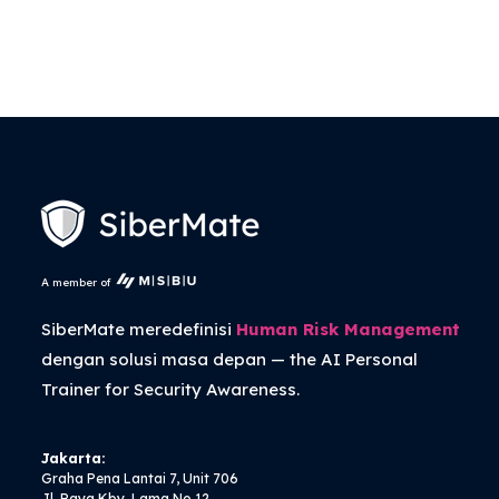
A member of
SiberMate meredefinisi
Human Risk Management
dengan solusi masa depan — the
AI Personal
Trainer
for Security Awareness.
Jakarta:
Graha Pena Lantai 7, Unit 706
Jl. Raya Kby. Lama No.12,