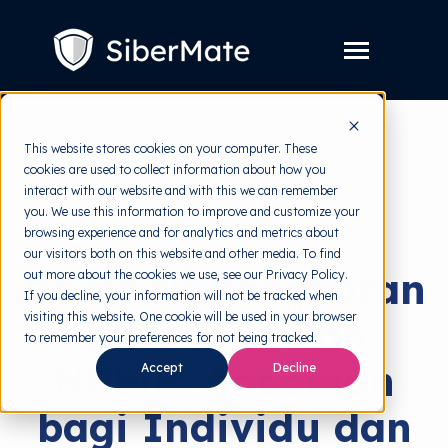
SKIP
TO
CONTENT
Toggle
Menu
Layanan
Toggle
This website stores cookies on your computer. These
children
for
cookies are used to collect information about how you
Harga
back to HRMI
Layanan
interact with our website and with this we can remember
you. We use this information to improve and customize your
Resources
Toggle
Data Breach
browsing experience and for analytics and metrics about
children
for
our visitors both on this website and other media. To find
Tools Gratis
Toggle
Resources
Dampak Kebocoran
out more about the cookies we use, see our Privacy Policy.
children
for
If you decline, your information will not be tracked when
Tentang
Tools
visiting this website. One cookie will be used in your browser
Data NIK dan
Gratis
to remember your preferences for not being tracked.
NPWP: Ancaman
Accept
Decline
Coba Gratis
bagi Individu dan