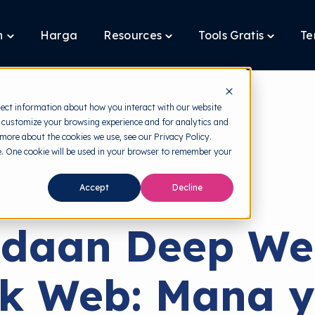
n
Harga
Resources
Tools Gratis
Te
Toggle
Toggle
Toggle
children
children
children
for
for
for
Layanan
Resources
Tools
Gratis
lect information about how you interact with our website
 customize your browsing experience and for analytics and
 more about the cookies we use, see our Privacy Policy.
te. One cookie will be used in your browser to remember your
back to HRMI
Accept
Decline
Ancaman Siber
edaan Deep We
k Web: Mana 