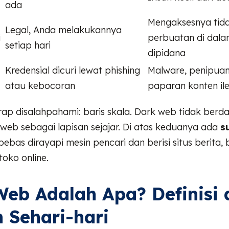
ada
Mengaksesnya tida
Legal, Anda melakukannya
i
perbuatan di dala
setiap hari
dipidana
Kredensial dicuri lewat phishing
Malware, penipuan
atau kebocoran
paparan konten il
rap disalahpahami: baris skala. Dark web tidak ber
web sebagai lapisan sejajar. Di atas keduanya ada
s
bebas dirayapi mesin pencari dan berisi situs berita, 
toko online.
eb Adalah Apa? Definisi 
 Sehari-hari