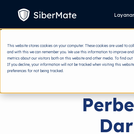
SKIP
TO
CONTENT
Layana
This website stores cookies on your computer. These cookies are used to col
and with this we can remember you. We use this information to improve and
metrics about our visitors both on this website and other media. To find out
If you decline, your information will not be tracked when visiting this websi
preferences for not being tracked.
Perb
Dar