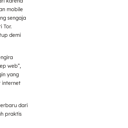
ari karena
man mobile
ang sengaja
 Tor.
utup demi
engira
ep web”,
gin yang
 internet
erbaru dari
h praktis