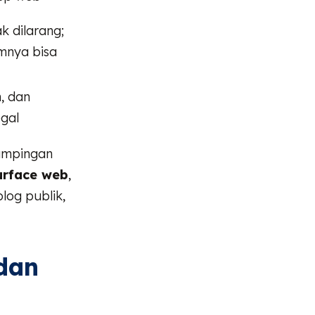
k dilarang;
mnya bisa
, dan
egal
dampingan
urface web
,
blog publik,
dan