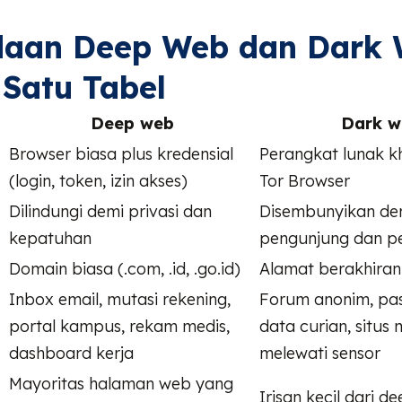
daan Deep Web dan Dark
Satu Tabel
Deep web
Dark w
Browser biasa plus kredensial
Perangkat lunak kh
(login, token, izin akses)
Tor Browser
Dilindungi demi privasi dan
Disembunyikan de
kepatuhan
pengunjung dan pem
Domain biasa (.com, .id, .go.id)
Alamat berakhiran
Inbox email, mutasi rekening,
Forum anonim, pa
portal kampus, rekam medis,
data curian, situs 
dashboard kerja
melewati sensor
Mayoritas halaman web yang
Irisan kecil dari d