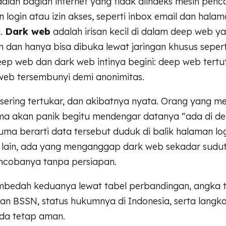
alah bagian internet yang tidak diindeks mesin penc
ogin atau izin akses, seperti inbox email dan hala
a.
Dark web
adalah irisan kecil di dalam deep web y
 dan hanya bisa dibuka lewat jaringan khusus seperti
ep web dan dark web intinya begini: deep web tert
 web tersembunyi demi anonimitas.
ni sering tertukar, dan akibatnya nyata. Orang yang m
a akan panik begitu mendengar datanya “ada di de
uma berarti data tersebut duduk di balik halaman lo
si lain, ada yang menganggap dark web sekadar sudut
encobanya tanpa persiapan.
membedah keduanya lewat tabel perbandingan, angka t
dan BSSN, status hukumnya di Indonesia, serta langka
da tetap aman.