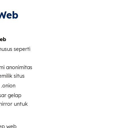
 Web
eb
usus seperti
mi anonimitas
ilik situs
 .onion
sar gelap
mirror untuk
eep web