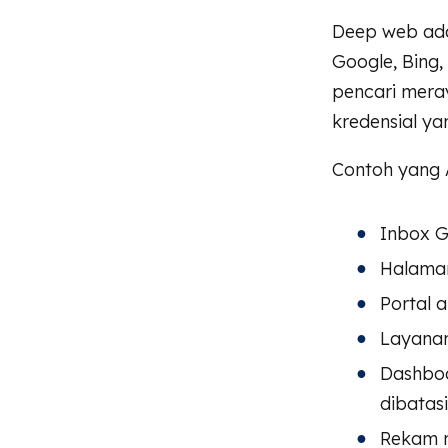
Deep web ada
Google, Bing
pencari mera
kredensial y
Contoh yang A
Inbox G
Halaman
Portal 
Layanan
Dashboa
dibatasi
Rekam m