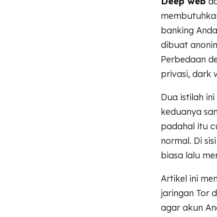
Deep web
ad
membutuhkan l
banking And
dibuat anonim
Perbedaan de
privasi, dark
Dua istilah i
keduanya sam
padahal itu c
normal. Di si
biasa lalu m
Artikel ini 
jaringan Tor 
agar akun An