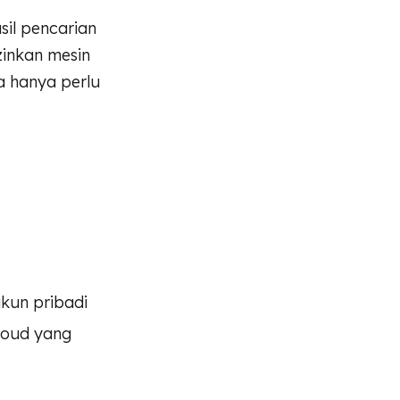
il pencarian
zinkan mesin
a hanya perlu
kun pribadi
loud yang