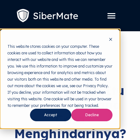
SKIP
TO
CONTENT
Toggle
Menu
Layanan
Toggle
This website stores cookies on your computer. These
children
for
cookies are used to collect information about how you
Harga
back to HRMI
Layanan
interact with our website and with this we can remember
you. We use this information to improve and customize your
Resources
Toggle
Cyber Threats
browsing experience and for analytics and metrics about
children
for
our visitors both on this website and other media. To find
Tools Gratis
Toggle
Resources
Doxxing: Apa Itu
out more about the cookies we use, see our Privacy Policy.
children
for
If you decline, your information will not be tracked when
Tentang
Tools
visiting this website. One cookie will be used in your browser
dan Bagaimana
Gratis
to remember your preferences for not being tracked.
Cara
Accept
Decline
Menghindarinya?
Coba Gratis