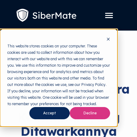
SKIP
TO
CONTENT
Toggle
Menu
Layanan
Toggle
This website stores cookies on your computer. These
children
for
cookies are used to collect information about how you
Harga
back to HRMI
Layanan
interact with our website and with this we can remember
you. We use this information to improve and customize your
Resources
Toggle
Cybersecurity
browsing experience and for analytics and metrics about
children
for
our visitors both on this website and other media. To find
Tools Gratis
Toggle
Resources
Enkripsi Data: Cara
out more about the cookies we use, see our Privacy Policy.
children
for
If you decline, your information will not be tracked when
Tentang
Tools
visiting this website. One cookie will be used in your browser
Kerja dan
Gratis
to remember your preferences for not being tracked.
Keamanan yang
Accept
Decline
Coba Gratis
Ditawarkannya