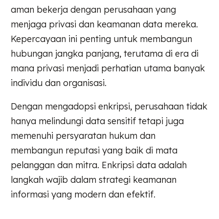
aman bekerja dengan perusahaan yang
menjaga privasi dan keamanan data mereka.
Kepercayaan ini penting untuk membangun
hubungan jangka panjang, terutama di era di
mana privasi menjadi perhatian utama banyak
individu dan organisasi.
Dengan mengadopsi enkripsi, perusahaan tidak
hanya melindungi data sensitif tetapi juga
memenuhi persyaratan hukum dan
membangun reputasi yang baik di mata
pelanggan dan mitra. Enkripsi data adalah
langkah wajib dalam strategi keamanan
informasi yang modern dan efektif.