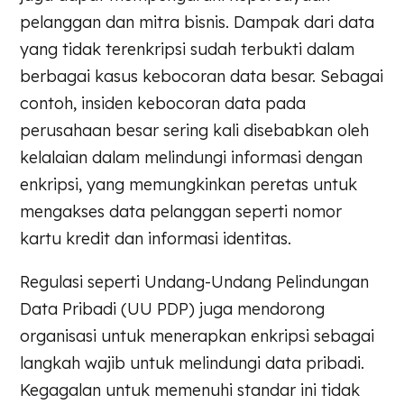
pelanggan dan mitra bisnis. Dampak dari data
yang tidak terenkripsi sudah terbukti dalam
berbagai kasus kebocoran data besar. Sebagai
contoh, insiden kebocoran data pada
perusahaan besar sering kali disebabkan oleh
kelalaian dalam melindungi informasi dengan
enkripsi, yang memungkinkan peretas untuk
mengakses data pelanggan seperti nomor
kartu kredit dan informasi identitas.
Regulasi seperti Undang-Undang Pelindungan
Data Pribadi (UU PDP) juga mendorong
organisasi untuk menerapkan enkripsi sebagai
langkah wajib untuk melindungi data pribadi.
Kegagalan untuk memenuhi standar ini tidak