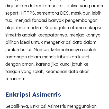
digunakan dalam komunikasi online yang aman
seperti HTTPS, sementara DES, meskipun lebih
tua, menjadi fondasi banyak pengembangan
algoritma modern. Keunggulan utama enkripsi
simetris adalah kecepatannya, menjadikannya
pilihan ideal untuk mengenkripsi data dalam
jumlah besar. Namun, kelemahannya adalah
tantangan dalam mendistribusikan kunci
dengan aman, karena jika kunci jatuh ke
tangan yang salah, keamanan data akan
terancam.
Enkripsi Asimetris
Sebaliknya, Enkripsi Asimetris menggunakan