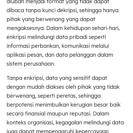
diubah menjadi format yang tidak dapat
dibaca tanpa kunci dekripsi, sehingga hanya
pihak yang berwenang yang dapat
mengaksesnya. Dalam kehidupan sehari-hari,
enkripsi melindungi data pribadi seperti
informasi perbankan, komunikasi melalui
aplikasi pesan, dan data pelanggan dalam
sistem perusahaan.
Tanpa enkripsi, data yang sensitif dapat
dengan mudah diakses oleh pihak yang tidak
berwenang, seperti peretas, sehingga
berpotensi menimbulkan kerugian besar baik
secara finansial maupun reputasi. Dalam
konteks organisasi, kegagalan melindungi data
juga dapat mempengaruhi kepercayaan