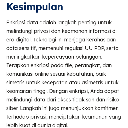
Kesimpulan
Enkripsi data adalah langkah penting untuk
melindungi privasi dan keamanan informasi di
era digital. Teknologi ini menjaga kerahasiaan
data sensitif, memenuhi regulasi UU PDP, serta
meningkatkan kepercayaan pelanggan.
Terapkan enkripsi pada file, perangkat, dan
komunikasi online sesuai kebutuhan, baik
simetris untuk kecepatan atau asimetris untuk
keamanan tinggi. Dengan enkripsi, Anda dapat
melindungi data dari akses tidak sah dan risiko
siber. Langkah ini juga menunjukkan komitmen
terhadap privasi, menciptakan keamanan yang
lebih kuat di dunia digital.