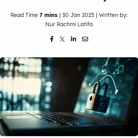
Read Time
7 mins
| 30 Jan 2025 | Written by:
Nur Rachmi Latifa