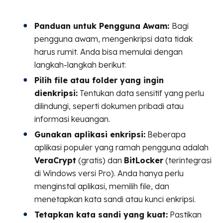
Panduan untuk Pengguna Awam:
Bagi
pengguna awam, mengenkripsi data tidak
harus rumit. Anda bisa memulai dengan
langkah-langkah berikut:
Pilih file atau folder yang ingin
dienkripsi:
Tentukan data sensitif yang perlu
dilindungi, seperti dokumen pribadi atau
informasi keuangan.
Gunakan aplikasi enkripsi:
Beberapa
aplikasi populer yang ramah pengguna adalah
VeraCrypt
(gratis) dan
BitLocker
(terintegrasi
di Windows versi Pro). Anda hanya perlu
menginstal aplikasi, memilih file, dan
menetapkan kata sandi atau kunci enkripsi.
Tetapkan kata sandi yang kuat:
Pastikan