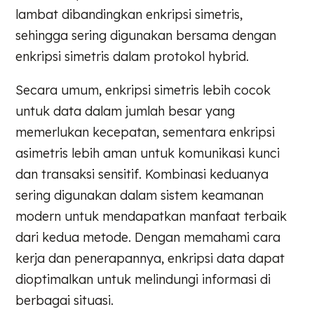
lambat dibandingkan enkripsi simetris,
sehingga sering digunakan bersama dengan
enkripsi simetris dalam protokol hybrid.
Secara umum, enkripsi simetris lebih cocok
untuk data dalam jumlah besar yang
memerlukan kecepatan, sementara enkripsi
asimetris lebih aman untuk komunikasi kunci
dan transaksi sensitif. Kombinasi keduanya
sering digunakan dalam sistem keamanan
modern untuk mendapatkan manfaat terbaik
dari kedua metode. Dengan memahami cara
kerja dan penerapannya, enkripsi data dapat
dioptimalkan untuk melindungi informasi di
berbagai situasi.