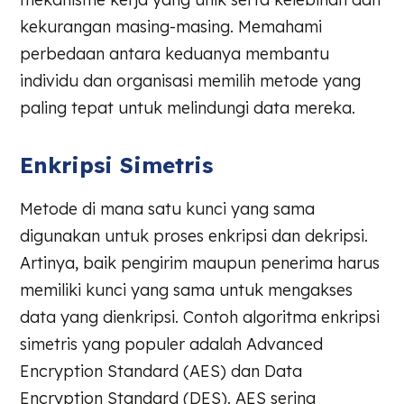
kekurangan masing-masing. Memahami
perbedaan antara keduanya membantu
individu dan organisasi memilih metode yang
paling tepat untuk melindungi data mereka.
Enkripsi Simetris
Metode di mana satu kunci yang sama
digunakan untuk proses enkripsi dan dekripsi.
Artinya, baik pengirim maupun penerima harus
memiliki kunci yang sama untuk mengakses
data yang dienkripsi. Contoh algoritma enkripsi
simetris yang populer adalah Advanced
Encryption Standard (AES) dan Data
Encryption Standard (DES). AES sering