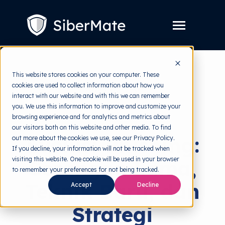
SKIP
TO
CONTENT
Toggle
Menu
Layanan
Toggle
This website stores cookies on your computer. These
children
for
cookies are used to collect information about how you
Harga
back to HRMI
Layanan
interact with our website and with this we can remember
you. We use this information to improve and customize your
Resources
Toggle
Cyber Threats
browsing experience and for analytics and metrics about
children
for
our visitors both on this website and other media. To find
Tools Gratis
Toggle
Resources
Evolusi Phishing:
out more about the cookies we use, see our Privacy Policy.
children
for
If you decline, your information will not be tracked when
Tentang
Tools
visiting this website. One cookie will be used in your browser
Serangan Lama,
Gratis
to remember your preferences for not being tracked.
Teknik Baru, dan
Accept
Decline
Strategi
Coba Gratis