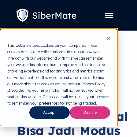
SKIP
TO
CONTENT
Toggle
Menu
Layanan
Toggle
This website stores cookies on your computer. These
children
for
cookies are used to collect information about how you
Harga
back to HRMI
Layanan
interact with our website and with this we can remember
you. We use this information to improve and customize your
Resources
Toggle
Cyber Threats
browsing experience and for analytics and metrics about
children
for
our visitors both on this website and other media. To find
Tools Gratis
Toggle
Resources
Hati-Hati!
out more about the cookies we use, see our Privacy Policy.
children
for
If you decline, your information will not be tracked when
Tentang
Tools
visiting this website. One cookie will be used in your browser
Undangan
Gratis
to remember your preferences for not being tracked.
Pernikahan Digital
Accept
Decline
Coba Gratis
Bisa Jadi Modus