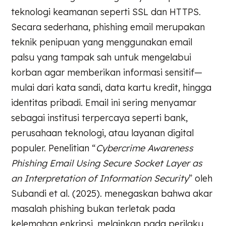
teknologi keamanan seperti SSL dan HTTPS.
Secara sederhana, phishing email merupakan
teknik penipuan yang menggunakan email
palsu yang tampak sah untuk mengelabui
korban agar memberikan informasi sensitif—
mulai dari kata sandi, data kartu kredit, hingga
identitas pribadi. Email ini sering menyamar
sebagai institusi terpercaya seperti bank,
perusahaan teknologi, atau layanan digital
populer. Penelitian “
Cybercrime Awareness
Phishing Email Using Secure Socket Layer as
an Interpretation of Information Security
” oleh
Subandi et al. (2025). menegaskan bahwa akar
masalah phishing bukan terletak pada
kelemahan enkripsi, melainkan pada perilaku