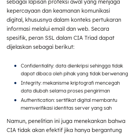
sebagai lapisan proteksi awal yang menjaga
kepercayaan dan keamanan komunikasi
digital, khususnya dalam konteks pertukaran
informasi melalui email dan web. Secara
spesifik, peran SSL dalam CIA Triad dapat
dijelaskan sebagai berikut:
Confidentiality: data dienkripsi sehingga tidak
dapat dibaca oleh pihak yang tidak berwenang
Integrity: mekanisme kriptografi mencegah
data diubah selama proses pengiriman
Authentication: sertifikat digital membantu
memverifikasi identitas server yang sah
Namun, penelitian ini juga menekankan bahwa
CIA tidak akan efektif jika hanya bergantung