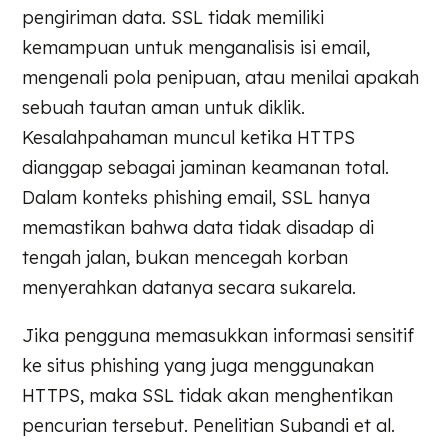
pengiriman data. SSL tidak memiliki
kemampuan untuk menganalisis isi email,
mengenali pola penipuan, atau menilai apakah
sebuah tautan aman untuk diklik.
Kesalahpahaman muncul ketika HTTPS
dianggap sebagai jaminan keamanan total.
Dalam konteks phishing email, SSL hanya
memastikan bahwa data tidak disadap di
tengah jalan, bukan mencegah korban
menyerahkan datanya secara sukarela.
Jika pengguna memasukkan informasi sensitif
ke situs phishing yang juga menggunakan
HTTPS, maka SSL tidak akan menghentikan
pencurian tersebut. Penelitian Subandi et al.