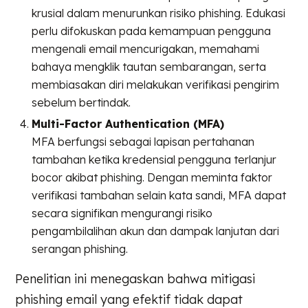
krusial dalam menurunkan risiko phishing. Edukasi
perlu difokuskan pada kemampuan pengguna
mengenali email mencurigakan, memahami
bahaya mengklik tautan sembarangan, serta
membiasakan diri melakukan verifikasi pengirim
sebelum bertindak.
Multi-Factor Authentication (MFA)
MFA berfungsi sebagai lapisan pertahanan
tambahan ketika kredensial pengguna terlanjur
bocor akibat phishing. Dengan meminta faktor
verifikasi tambahan selain kata sandi, MFA dapat
secara signifikan mengurangi risiko
pengambilalihan akun dan dampak lanjutan dari
serangan phishing.
Penelitian ini menegaskan bahwa mitigasi
phishing email yang efektif tidak dapat