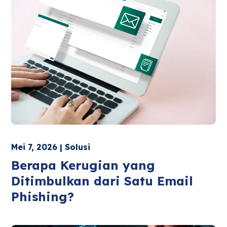
Mei 7, 2026 | Solusi
Berapa Kerugian yang
Ditimbulkan dari Satu Email
Phishing?