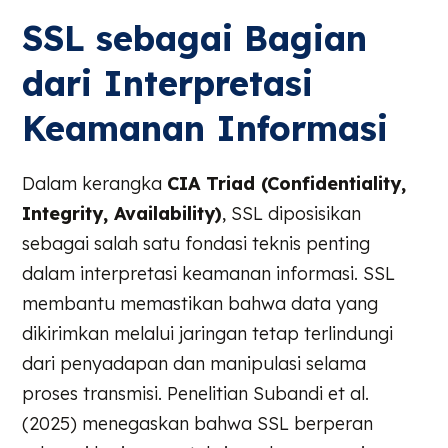
SSL sebagai Bagian
dari Interpretasi
Keamanan Informasi
Dalam kerangka
CIA Triad (Confidentiality,
Integrity, Availability)
, SSL diposisikan
sebagai salah satu fondasi teknis penting
dalam interpretasi keamanan informasi. SSL
membantu memastikan bahwa data yang
dikirimkan melalui jaringan tetap terlindungi
dari penyadapan dan manipulasi selama
proses transmisi. Penelitian Subandi et al.
(2025) menegaskan bahwa SSL berperan