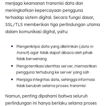
menjaga keamanan transmisi data dan
meningkatkan kepercayaan pengguna
terhadap sistem digital. Secara fungsi dasar,
SSL/TLS memberikan tiga perlindungan utama
dalam komunikasi digital, yaitu:
Mengenkripsi data yang dikirimkan (
data in
transit
) agar tidak dapat dibaca oleh pihak
tidak berwenang
Mengotentikasi identitas server, memastikan
pengguna terhubung ke server yang sah
Menjaga integritas data, sehingga informasi
tidak berubah selama proses transmisi
Namun, penting dipahami bahwa seluruh
perlindungan ini hanya berlaku selama proses