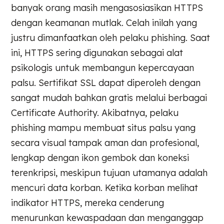
banyak orang masih mengasosiasikan HTTPS
dengan keamanan mutlak. Celah inilah yang
justru dimanfaatkan oleh pelaku phishing. Saat
ini, HTTPS sering digunakan sebagai alat
psikologis untuk membangun kepercayaan
palsu. Sertifikat SSL dapat diperoleh dengan
sangat mudah bahkan gratis melalui berbagai
Certificate Authority. Akibatnya, pelaku
phishing mampu membuat situs palsu yang
secara visual tampak aman dan profesional,
lengkap dengan ikon gembok dan koneksi
terenkripsi, meskipun tujuan utamanya adalah
mencuri data korban. Ketika korban melihat
indikator HTTPS, mereka cenderung
menurunkan kewaspadaan dan menganggap