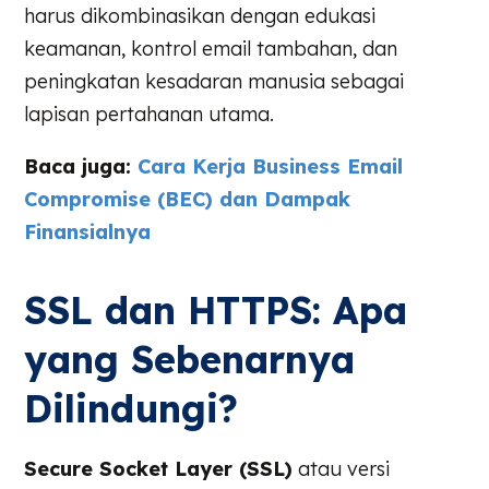
harus dikombinasikan dengan edukasi
keamanan, kontrol email tambahan, dan
peningkatan kesadaran manusia sebagai
lapisan pertahanan utama.
Baca juga:
Cara Kerja Business Email
Compromise (BEC) dan Dampak
Finansialnya
SSL dan HTTPS: Apa
yang Sebenarnya
Dilindungi?
Secure Socket Layer (SSL)
atau versi