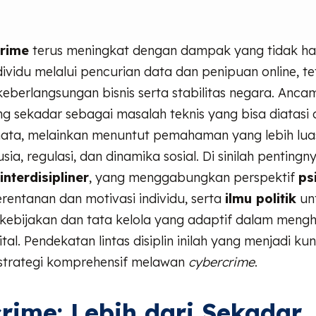
rime
terus meningkat dengan dampak yang tidak h
ividu melalui pencurian data dan penipuan online, te
erlangsungan bisnis serta stabilitas negara. Ancam
g sekadar sebagai masalah teknis yang bisa diatasi
mata, melainkan menuntut pemahaman yang lebih lua
ia, regulasi, dan dinamika sosial. Di sinilah pentingn
nterdisipliner
, yang menggabungkan perspektif
ps
entanan dan motivasi individu, serta
ilmu politik
un
ebijakan dan tata kelola yang adaptif dalam meng
tal. Pendekatan lintas disiplin inilah yang menjadi ku
trategi komprehensif melawan
cybercrime
.
rime: Lebih dari Sekadar