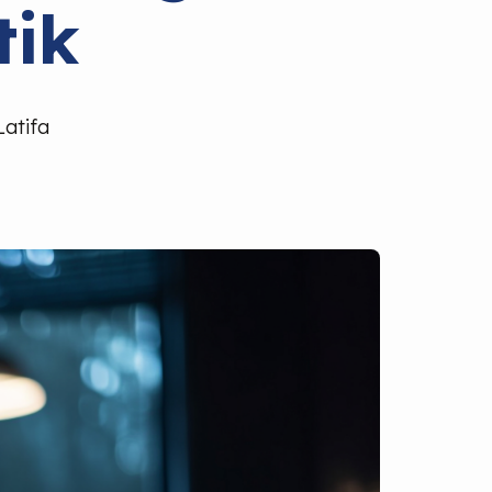
tik
Latifa