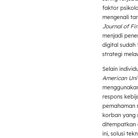
faktor psiko
mengenali tan
Journal of Fi
menjadi pene
digital sudah 
strategi mel
Selain indivi
American Uni
menggunakan r
respons kebij
pemahaman 
korban yang 
ditempatkan 
ini, solusi te