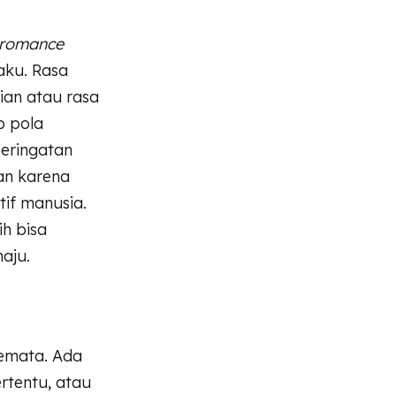
romance
aku. Rasa
ian atau rasa
p pola
peringatan
an karena
if manusia.
h bisa
aju.
semata. Ada
ertentu, atau