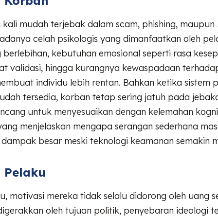
i Korban
g kali mudah terjebak dalam scam, phishing, maupun
adanya celah psikologis yang dimanfaatkan oleh pel
berlebihan, kebutuhan emosional seperti rasa kesep
at validasi, hingga kurangnya kewaspadaan terhada
embuat individu lebih rentan. Bahkan ketika sistem 
udah tersedia, korban tetap sering jatuh pada jebak
ancang untuk menyesuaikan dengan kelemahan kognit
h yang menjelaskan mengapa serangan sederhana masi
dampak besar meski teknologi keamanan semakin m
i Pelaku
aku, motivasi mereka tidak selalu didorong oleh uang 
igerakkan oleh tujuan politik, penyebaran ideologi t