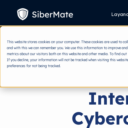
SKIP
TO
CONTENT
Layan
This website stores cookies on your computer. These cookies are used to col
and with this we can remember you. We use this information to improve and
metrics about our visitors both on this website and other media. To find out
If you decline, your information will not be tracked when visiting this websi
preferences for not being tracked.
Inte
Cyberc