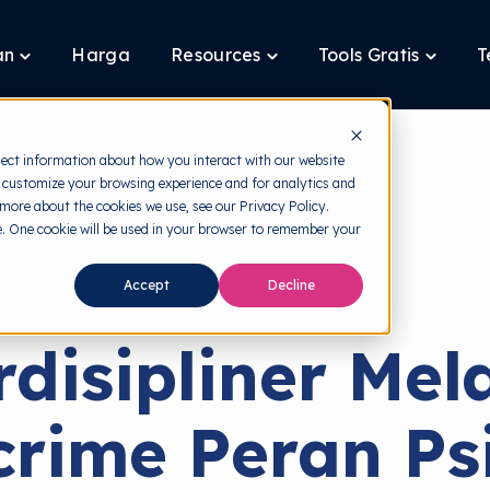
an
Harga
Resources
Tools Gratis
T
Toggle
Toggle
Toggle
children
children
children
for
for
for
Layanan
Resources
Tools
Gratis
lect information about how you interact with our website
 customize your browsing experience and for analytics and
 more about the cookies we use, see our Privacy Policy.
te. One cookie will be used in your browser to remember your
back to HRMI
Accept
Decline
Ilmu Perilaku
rdisipliner Me
rime Peran Ps