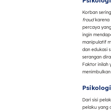
Psikolog
Korban serin
fraud
karena 
percaya yang 
ingin mendap
manipulatif m
dan edukasi s
serangan dir
Faktor inila
menimbulkan 
Psikolog
Dari sisi pel
pelaku yang d