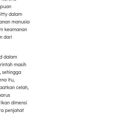
mpuan
itty dalam
anan manusia
tem keamanan
n dari
rd dalam
intah masih
, sehingga
na itu,
atkan celah,
harus
ikan dimensi
ara penjahat