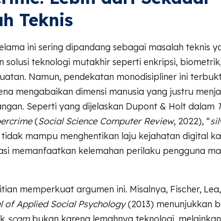
h Teknis
elama ini sering dipandang sebagai masalah teknis y
 solusi teknologi mutakhir seperti enkripsi, biometrik
atan. Namun, pendekatan monodisipliner ini terbukt
na mengabaikan dimensi manusia yang justru menjad
angan. Seperti yang dijelaskan Dupont & Holt dalam
bercrime
(
Social Science Computer Review
, 2022), “
si
 tidak mampu menghentikan laju kejahatan digital k
vasi memanfaatkan kelemahan perilaku pengguna ma
tian memperkuat argumen ini. Misalnya, Fischer, Lea
l of Applied Social Psychology
(2013) menunjukkan 
ak
scam
bukan karena lemahnya teknologi, melainkan