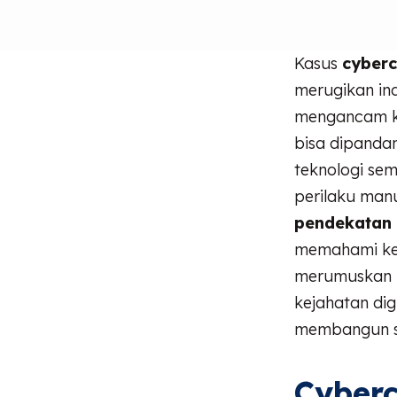
Kasus
cyberc
merugikan ind
mengancam keb
bisa dipandan
teknologi se
perilaku manus
pendekatan i
memahami ker
merumuskan k
kejahatan digi
membangun s
Cyberc