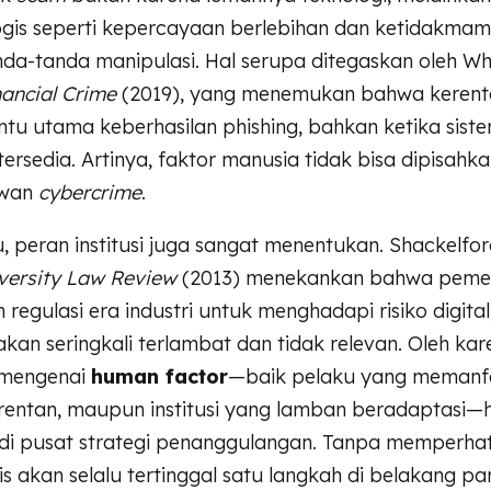
logis seperti kepercayaan berlebihan dan ketidakma
da-tanda manipulasi. Hal serupa ditegaskan oleh Wh
nancial Crime
(2019), yang menemukan bahwa kerent
ntu utama keberhasilan phishing, bahkan ketika sis
tersedia. Artinya, faktor manusia tidak bisa dipisahka
awan
cybercrime
.
du, peran institusi juga sangat menentukan. Shackelfo
versity Law Review
(2013) menekankan bahwa pemer
egulasi era industri untuk menghadapi risiko digital
akan seringkali terlambat dan tidak relevan. Oleh kare
mengenai
human factor
—baik pelaku yang memanfa
rentan, maupun institusi yang lamban beradaptasi—
di pusat strategi penanggulangan. Tanpa memperhat
knis akan selalu tertinggal satu langkah di belakang p