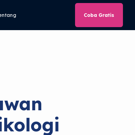
entang
Coba Gratis
lawan
ikologi