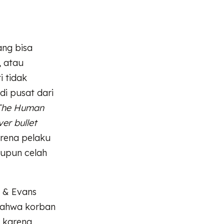
ang bisa
, atau
i tidak
i pusat dari
The Human
lver bullet
arena pelaku
upun celah
, & Evans
bahwa korban
 karena