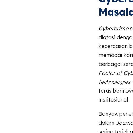
Masala
Cybercrime
s
diatasi dengan
kecerdasan bu
memadai kare
berbagai ser
Factor of Cy
technologies
”
terus berino
institusional .
Banyak peneli
dalam
Journa
sering terjeb