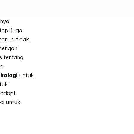
anya
tapi juga
an ini tidak
 dengan
s tentang
ya
ikologi
untuk
tuk
hadapi
nci untuk