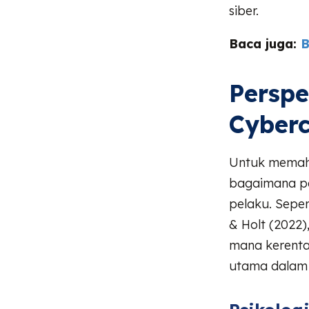
siber.
Baca juga:
B
Perspe
Cyber
Untuk memaha
bagaimana pe
pelaku. Seper
& Holt (2022),
mana kerentan
utama dalam 