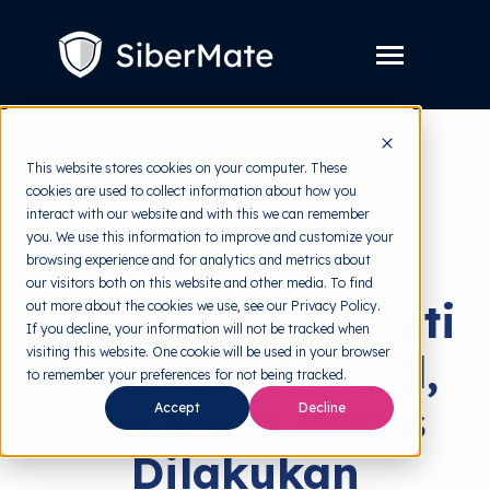
SKIP
TO
CONTENT
Toggle
Menu
Layanan
Toggle
This website stores cookies on your computer. These
children
for
cookies are used to collect information about how you
Harga
back to HRMI
Layanan
interact with our website and with this we can remember
you. We use this information to improve and customize your
Resources
Toggle
Cyber Threats
browsing experience and for analytics and metrics about
children
for
our visitors both on this website and other media. To find
Tools Gratis
Toggle
Resources
Kabar Gmail Ganti
out more about the cookies we use, see our Privacy Policy.
children
for
If you decline, your information will not be tracked when
Tentang
Tools
visiting this website. One cookie will be used in your browser
Password Massal,
Gratis
to remember your preferences for not being tracked.
Apa yang Harus
Accept
Decline
Coba Gratis
Dilakukan