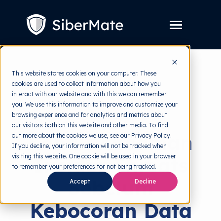
SKIP
TO
CONTENT
Toggle
Menu
Layanan
Toggle
This website stores cookies on your computer. These
children
for
cookies are used to collect information about how you
Harga
back to HRMI
Layanan
interact with our website and with this we can remember
you. We use this information to improve and customize your
Resources
Toggle
Data Breach
browsing experience and for analytics and metrics about
children
for
our visitors both on this website and other media. To find
Tools Gratis
Toggle
Resources
Kenali Ancaman
out more about the cookies we use, see our Privacy Policy.
children
for
If you decline, your information will not be tracked when
Tentang
Tools
visiting this website. One cookie will be used in your browser
Insider Threats
Gratis
to remember your preferences for not being tracked.
Sebelum
Accept
Decline
Coba Gratis
Kebocoran Data