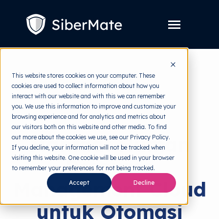
SKIP
TO
CONTENT
Toggle
Menu
Layanan
Toggle
This website stores cookies on your computer. These
children
for
cookies are used to collect information about how you
Harga
back to HRMI
Layanan
interact with our website and with this we can remember
you. We use this information to improve and customize your
Resources
Toggle
Risk Management
browsing experience and for analytics and metrics about
children
for
our visitors both on this website and other media. To find
Tools Gratis
Toggle
Resources
Manfaat Human
out more about the cookies we use, see our Privacy Policy.
children
for
If you decline, your information will not be tracked when
Tentang
Tools
visiting this website. One cookie will be used in your browser
Resource
Gratis
to remember your preferences for not being tracked.
Management Cloud
Accept
Decline
untuk Otomasi
Coba Gratis