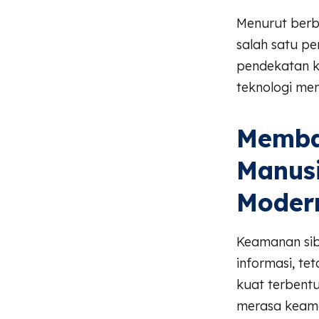
Menurut berba
salah satu pe
pendekatan k
teknologi men
Memba
Manus
Moder
Keamanan sib
informasi, t
kuat terbent
merasa keama