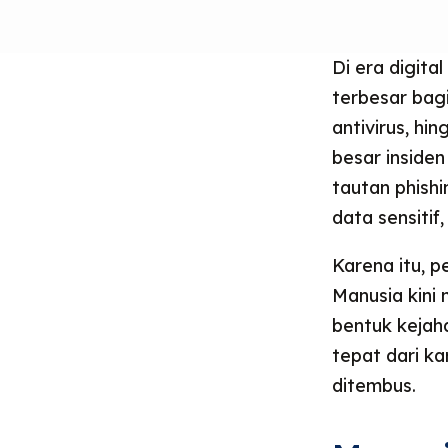
Di era digita
terbesar bagi
antivirus, h
besar insiden
tautan phish
data sensiti
Karena itu, p
Manusia kini
bentuk kejaha
tepat dari k
ditembus.