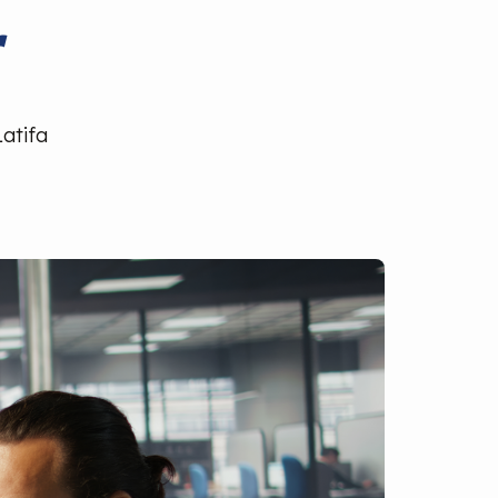
r
Latifa