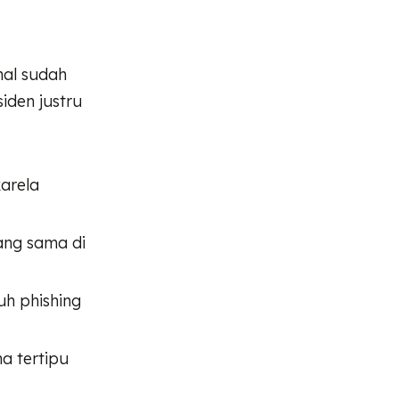
al sudah
iden justru
arela
ang sama di
uh phishing
a tertipu