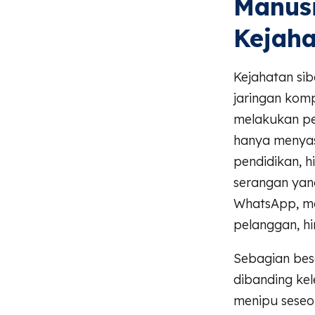
Manus
Kejaha
Kejahatan sib
jaringan komp
melakukan pe
hanya menyasa
pendidikan, h
serangan yang
WhatsApp, ma
pelanggan, hi
Sebagian bes
dibanding ke
menipu seseo