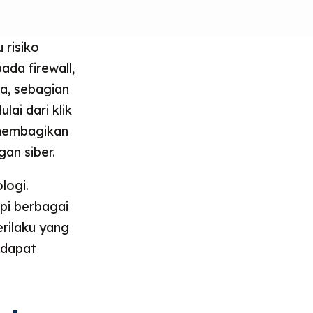
 risiko
ada firewall,
a, sebagian
ai dari klik
 membagikan
an siber.
logi.
pi berbagai
erilaku yang
 dapat