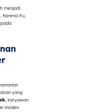
ih menjadi
 Karena itu,
 pada
anan
er
keamanan
amanan yang
ik
, karyawan
n insiden