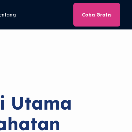
entang
Coba Gratis
ci Utama
ahatan