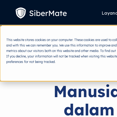
SKIP
TO
CONTENT
Layan
This website stores cookies on your computer. These cookies are used to col
and with this we can remember you. We use this information to improve and
metrics about our visitors both on this website and other media. To find out
If you decline, your information will not be tracked when visiting this websi
preferences for not being tracked.
Manusia
dalam