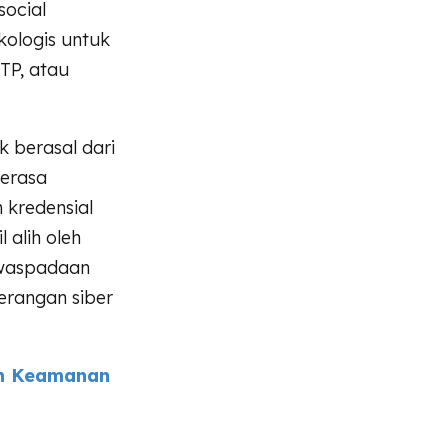
social
kologis untuk
TP, atau
 berasal dari
merasa
 kredensial
 alih oleh
ewaspadaan
erangan siber
an Keamanan