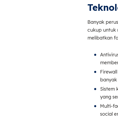
Teknol
Banyak perus
cukup untuk m
melibatkan f
Antivir
member
Firewal
banyak 
Sistem 
yang se
Multi-f
social e