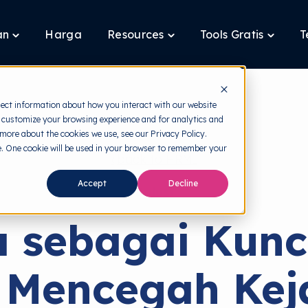
an
Harga
Resources
Tools Gratis
T
Toggle
Toggle
Toggle
children
children
children
for
for
for
Layanan
Resources
Tools
Gratis
lect information about how you interact with our website
 customize your browsing experience and for analytics and
 more about the cookies we use, see our Privacy Policy.
te. One cookie will be used in your browser to remember your
back to HRMI
Accept
Decline
Solusi
 sebagai Kun
 Mencegah Kej