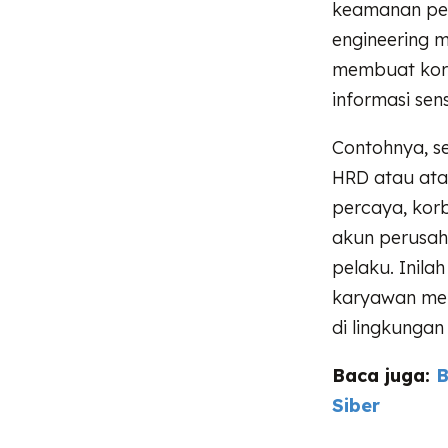
keamanan peru
engineering m
membuat korb
informasi sens
Contohnya, s
HRD atau ata
percaya, kor
akun perusaha
pelaku. Inil
karyawan men
di lingkungan
Baca juga:
B
Siber