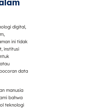
dalam
logi digital,
em,
man ini tidak
institusi
entuk
 atau
ebocoran data
han manusia
ahami bahwa
l teknologi