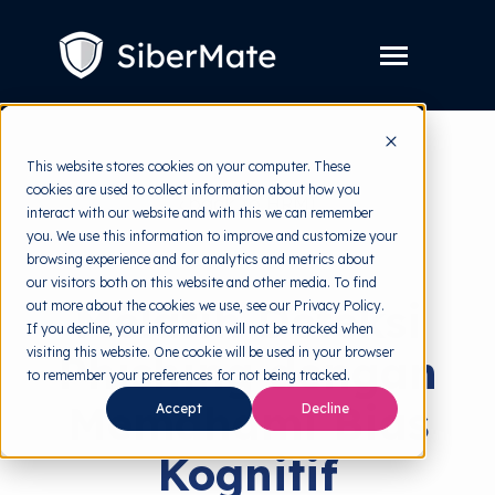
SKIP
TO
CONTENT
Toggle
Menu
Layanan
Toggle
This website stores cookies on your computer. These
children
for
cookies are used to collect information about how you
Harga
back to HRMI
Layanan
interact with our website and with this we can remember
you. We use this information to improve and customize your
Resources
Toggle
Ilmu Perilaku
browsing experience and for analytics and metrics about
children
for
our visitors both on this website and other media. To find
Tools Gratis
Toggle
Resources
Melatih Deteksi
out more about the cookies we use, see our Privacy Policy.
children
for
If you decline, your information will not be tracked when
Tentang
Tools
visiting this website. One cookie will be used in your browser
Phishing dengan
Gratis
to remember your preferences for not being tracked.
Memahami Bias
Accept
Decline
Coba Gratis
Kognitif