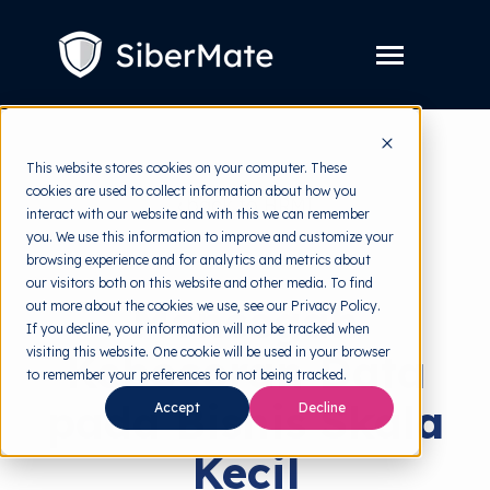
SKIP
TO
CONTENT
Toggle
Menu
Layanan
Toggle
This website stores cookies on your computer. These
children
for
cookies are used to collect information about how you
Harga
back to HRMI
Layanan
interact with our website and with this we can remember
you. We use this information to improve and customize your
Resources
Toggle
Data Breach
browsing experience and for analytics and metrics about
children
for
our visitors both on this website and other media. To find
Tools Gratis
Toggle
Resources
Mencegah
out more about the cookies we use, see our Privacy Policy.
children
for
If you decline, your information will not be tracked when
Tentang
Tools
visiting this website. One cookie will be used in your browser
Kebocoran Data
Gratis
to remember your preferences for not being tracked.
pada Bisnis Skala
Accept
Decline
Kecil
Coba Gratis