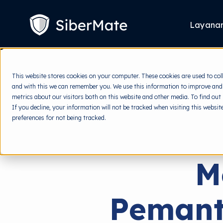
SKIP
TO
CONTENT
Layana
This website stores cookies on your computer. These cookies are used to col
and with this we can remember you. We use this information to improve and
metrics about our visitors both on this website and other media. To find out
If you decline, your information will not be tracked when visiting this websi
preferences for not being tracked.
M
Pemant