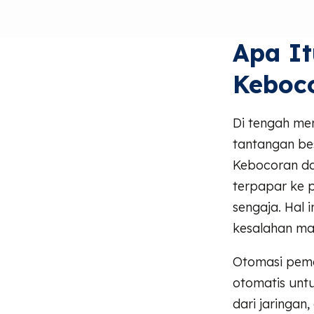
Apa I
Keboc
Di tengah me
tantangan bes
Kebocoran dat
terpapar ke 
sengaja. Hal i
kesalahan man
Otomasi pema
otomatis unt
dari jaringa