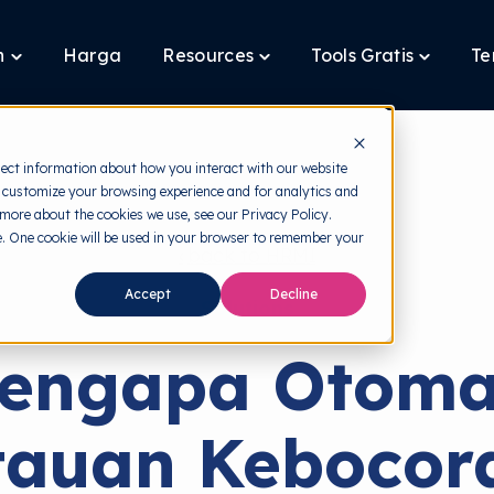
n
Harga
Resources
Tools Gratis
Te
Toggle
Toggle
Toggle
children
children
children
for
for
for
Layanan
Resources
Tools
Gratis
lect information about how you interact with our website
 customize your browsing experience and for analytics and
 more about the cookies we use, see our Privacy Policy.
te. One cookie will be used in your browser to remember your
back to HRMI
Accept
Decline
Solutions
engapa Otoma
auan Kebocor