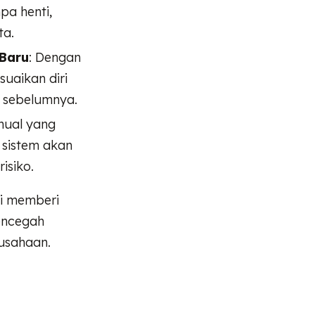
pa henti,
ta.
Baru
: Dengan
suaikan diri
 sebelumnya.
nual yang
 sistem akan
isiko.
i memberi
encegah
rusahaan.