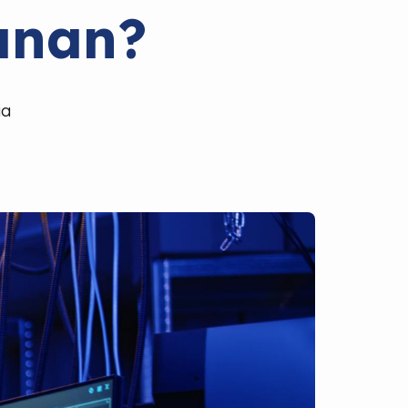
anan?
ia