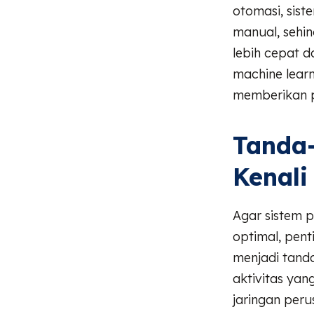
otomasi, sis
manual, seh
lebih cepat d
machine learn
memberikan p
Tanda
Kenali
Agar sistem 
optimal, pen
menjadi tanda
aktivitas yan
jaringan per