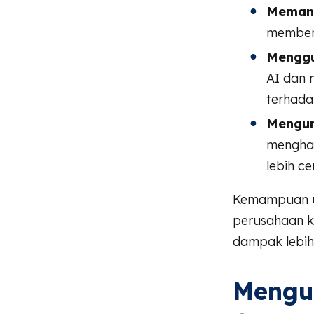
Memant
memberi
Menggu
AI dan m
terhada
Mengur
menghas
lebih c
Kemampuan un
perusahaan k
dampak lebih 
Mengur