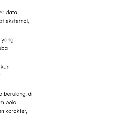
fer data
t eksternal,
n yang
coba
akan
k
a berulang, di
am pola
n karakter,