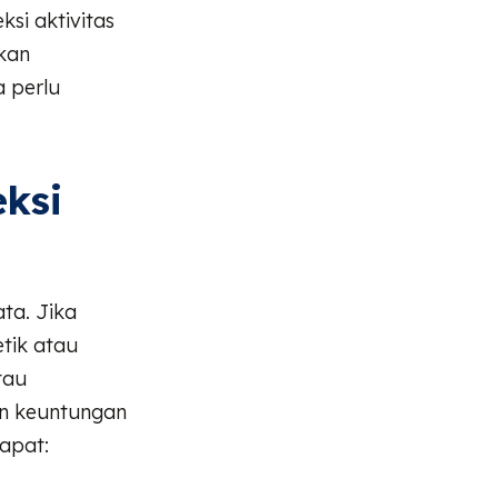
si aktivitas
kan
a perlu
ksi
ta. Jika
tik atau
tau
n keuntungan
dapat: