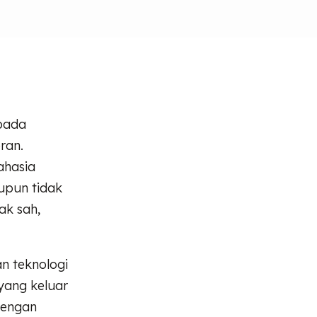
pada
ran.
ahasia
upun tidak
dak sah,
n teknologi
yang keluar
Dengan