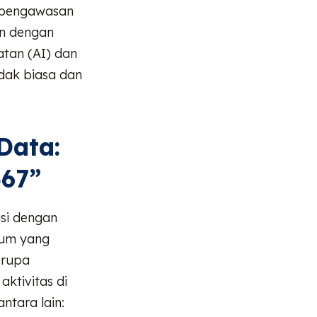
u pengawasan
n dengan
atan (AI) dan
idak biasa dan
Data:
567”
si dengan
mum yang
erupa
ktivitas di
ntara lain: