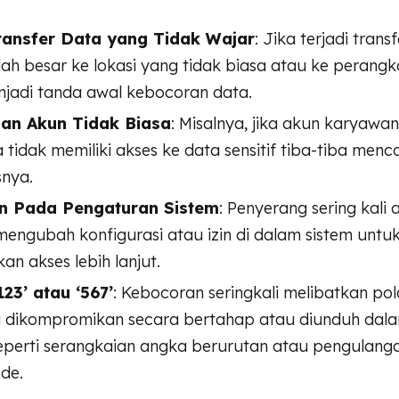
ansfer Data yang Tidak Wajar
: Jika terjadi trans
ah besar ke lokasi yang tidak biasa atau ke perangka
enjadi tanda awal kebocoran data.
an Akun Tidak Biasa
: Misalnya, jika akun karyawa
 tidak memiliki akses ke data sensitif tiba-tiba men
nya.
n Pada Pengaturan Sistem
: Penyerang sering kali 
ngubah konfigurasi atau izin di dalam sistem untu
n akses lebih lanjut.
23’ atau ‘567’
: Kebocoran seringkali melibatkan pol
 dikompromikan secara bertahap atau diunduh dal
seperti serangkaian angka berurutan atau pengulanga
de.