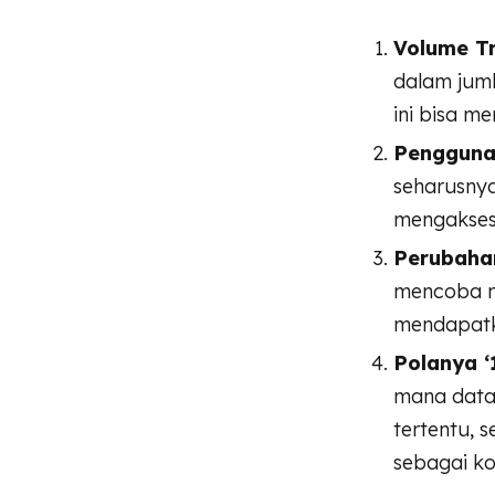
Volume Tr
dalam juml
ini bisa m
Pengguna
seharusnya
mengakses
Perubaha
mencoba me
mendapatka
Polanya ‘1
mana data
tertentu, 
sebagai ko