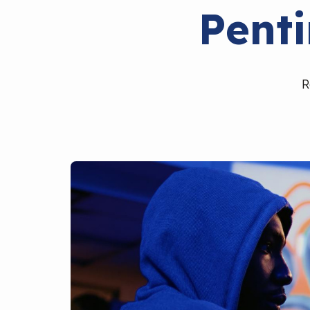
Pent
R