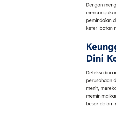
Dengan mengen
mencurigaka
pemindaian da
keterlibatan 
Keung
Dini K
Deteksi dini
perusahaan d
menit, mereka
meminimalkan
besar dalam m