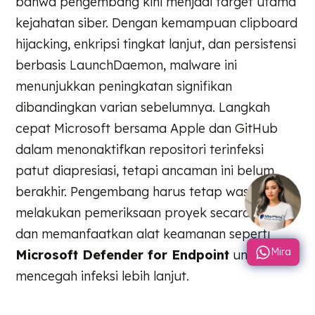
bahwa pengembang kini menjadi target utama
kejahatan siber. Dengan kemampuan clipboard
hijacking, enkripsi tingkat lanjut, dan persistensi
berbasis LaunchDaemon, malware ini
menunjukkan peningkatan signifikan
dibandingkan varian sebelumnya. Langkah
cepat Microsoft bersama Apple dan GitHub
dalam menonaktifkan repositori terinfeksi
patut diapresiasi, tetapi ancaman ini belum
berakhir. Pengembang harus tetap waspada,
melakukan pemeriksaan proyek secara rutin,
dan memanfaatkan alat keamanan seperti
Mira
Microsoft Defender for Endpoint
untuk
mencegah infeksi lebih lanjut.