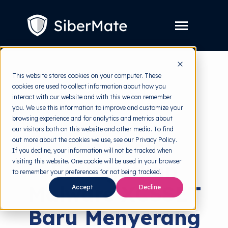
SKIP
TO
CONTENT
Toggle
Menu
Layanan
Toggle
This website stores cookies on your computer. These
children
for
cookies are used to collect information about how you
Harga
back to HRMI
Layanan
interact with our website and with this we can remember
you. We use this information to improve and customize your
Resources
Toggle
Cyber Threats
browsing experience and for analytics and metrics about
children
for
our visitors both on this website and other media. To find
Tools Gratis
Toggle
Resources
Microsoft
out more about the cookies we use, see our Privacy Policy.
children
for
If you decline, your information will not be tracked when
Tentang
Tools
visiting this website. One cookie will be used in your browser
Peringatkan
Gratis
to remember your preferences for not being tracked.
Malware XCSSET
Accept
Decline
Coba Gratis
Baru Menyerang