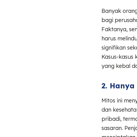
Banyak orang
bagi perusaha
Faktanya, sem
harus melind
signifikan se
Kasus-kasus 
yang kebal da
2. Hanya 
Mitos ini men
dan kesehata
pribadi, ter
sasaran. Penj