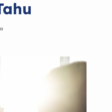
Tahu
ia