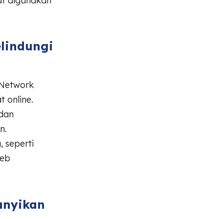
at digunakan
lindungi
 Network
 online.
dan
n.
 seperti
web
unyikan