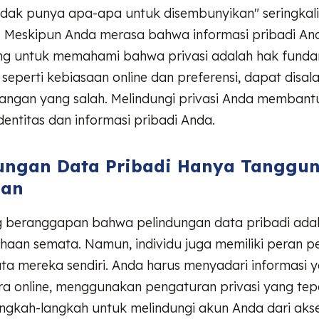
tidak punya apa-apa untuk disembunyikan" seringkali
 Meskipun Anda merasa bahwa informasi pribadi And
nting untuk memahami bahwa privasi adalah hak funda
 seperti kebiasaan online dan preferensi, dapat disa
 tangan yang salah. Melindungi privasi Anda memban
identitas dan informasi pribadi Anda.
dungan Data Pribadi Hanya Tanggu
aan
 beranggapan bahwa pelindungan data pribadi ada
haan semata. Namun, individu juga memiliki peran p
ata mereka sendiri. Anda harus menyadari informasi 
ra online, menggunakan pengaturan privasi yang tep
ngkah-langkah untuk melindungi akun Anda dari akse