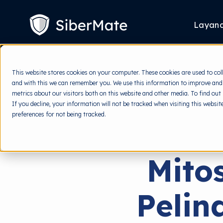
SKIP
TO
CONTENT
Layan
This website stores cookies on your computer. These cookies are used to col
and with this we can remember you. We use this information to improve and
metrics about our visitors both on this website and other media. To find out
If you decline, your information will not be tracked when visiting this websi
preferences for not being tracked.
Mito
Pelin