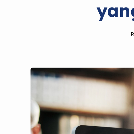
yan
R