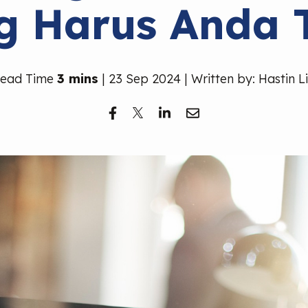
g Harus Anda 
ead Time
3 mins
| 23 Sep 2024 | Written by: Hastin L