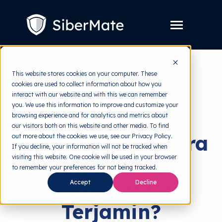
SKIP
TO
CONTENT
Toggle
Menu
Layanan
Toggle
This website stores cookies on your computer. These
children
for
cookies are used to collect information about how you
Harga
back to HRMI
Layanan
interact with our website and with this we can remember
you. We use this information to improve and customize your
Resources
Toggle
Cyber Threats
browsing experience and for analytics and metrics about
children
for
our visitors both on this website and other media. To find
Tools Gratis
Toggle
Resources
Mobil Listrik di Era
out more about the cookies we use, see our Privacy Policy.
children
for
If you decline, your information will not be tracked when
Tentang
Tools
visiting this website. One cookie will be used in your browser
IoT: Apakah
Gratis
to remember your preferences for not being tracked.
Keamanannya
Accept
Decline
Coba Gratis
Terjamin?