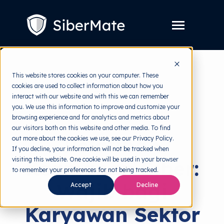
SKIP
TO
CONTENT
Toggle
Menu
Layanan
Toggle
This website stores cookies on your computer. These
children
for
cookies are used to collect information about how you
Harga
back to HRMI
Layanan
interact with our website and with this we can remember
you. We use this information to improve and customize your
Resources
Toggle
Security Awareness
browsing experience and for analytics and metrics about
children
for
our visitors both on this website and other media. To find
Tools Gratis
Toggle
Resources
Pelatihan
out more about the cookies we use, see our Privacy Policy.
children
for
If you decline, your information will not be tracked when
Tentang
Tools
visiting this website. One cookie will be used in your browser
Keamanan Siber:
Gratis
to remember your preferences for not being tracked.
Wajib bagi
Accept
Decline
Coba Gratis
Karyawan Sektor