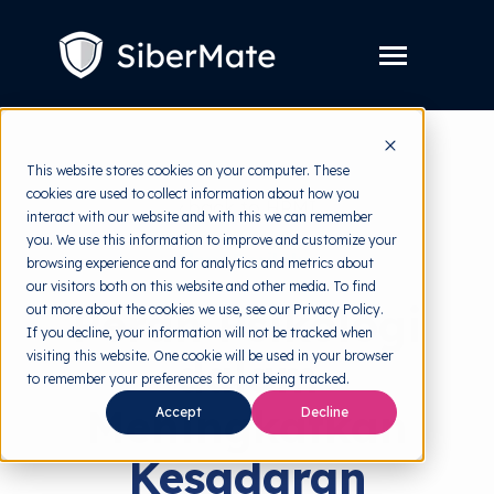
SKIP
TO
CONTENT
Toggle
Menu
Layanan
Toggle
This website stores cookies on your computer. These
children
cookies are used to collect information about how you
for
Harga
back to HRMI
Layanan
interact with our website and with this we can remember
you. We use this information to improve and customize your
Resources
Toggle
Ilmu Perilaku
browsing experience and for analytics and metrics about
children
our visitors both on this website and other media. To find
for
Tools Gratis
Toggle
Resources
Peran Psikologi
out more about the cookies we use, see our Privacy Policy.
children
If you decline, your information will not be tracked when
for
Tentang
Tools
visiting this website. One cookie will be used in your browser
dalam
Gratis
to remember your preferences for not being tracked.
Meningkatkan
Accept
Decline
Kesadaran
Coba Gratis