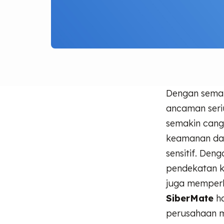
Dengan semak
ancaman seriu
semakin cang
keamanan dap
sensitif. Den
pendekatan k
juga memperk
SiberMate
ha
perusahaan m