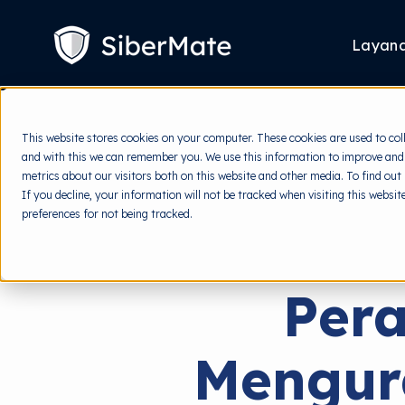
SKIP
TO
CONTENT
Layan
This website stores cookies on your computer. These cookies are used to col
and with this we can remember you. We use this information to improve and
metrics about our visitors both on this website and other media. To find out
If you decline, your information will not be tracked when visiting this websi
preferences for not being tracked.
Per
Mengur