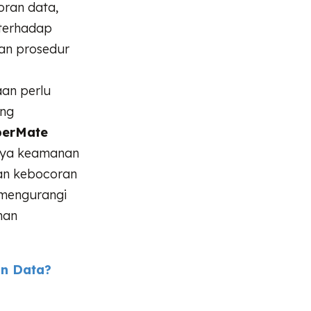
oran data,
 terhadap
an prosedur
aan perlu
ang
berMate
aya keamanan
uan kebocoran
 mengurangi
nan
n Data?