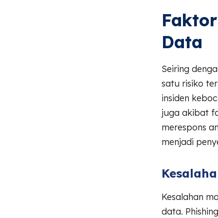
Fakto
Data
Seiring deng
satu risiko t
insiden keboc
juga akibat 
merespons an
menjadi peny
Kesalaha
Kesalahan ma
data. Phishin