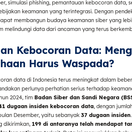
r, simulasi phishing, pemantauan kebocoran data, s
bijakan keamanan yang terintegrasi. Dengan pendeka
apat membangun budaya keamanan siber yang lebi
am melindungi data dari ancaman yang terus berkem
an Kebocoran Data: Men
ahaan Harus Waspada?
coran data di Indonesia terus meningkat dalam bebe
andakan perlunya perhatian serius terhadap keamana
hun 2024, tim
Badan Siber dan Sandi Negara (BS
41 dugaan insiden kebocoran data
, dengan jumlah
 bulan Desember, yaitu sebanyak
37 dugaan insiden
ng dikirimkan,
199 di antaranya telah mendapat t