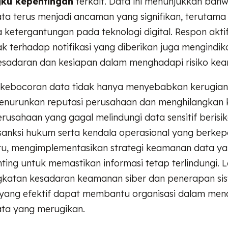
ku kepentingan
terkait. Data ini menunjukkan bahw
ta terus menjadi ancaman yang signifikan, terutama 
ketergantungan pada teknologi digital. Respon aktif
k terhadap notifikasi yang diberikan juga mengindik
esadaran dan kesiapan dalam menghadapi risiko kea
kebocoran data tidak hanya menyebabkan kerugian f
menurunkan reputasi perusahaan dan menghilangkan
rusahaan yang gagal melindungi data sensitif berisi
anksi hukum serta kendala operasional yang berkep
itu, mengimplementasikan strategi keamanan data y
ting untuk memastikan informasi tetap terlindungi. 
ngkatan kesadaran keamanan siber dan penerapan si
ang efektif dapat membantu organisasi dalam menc
ta yang merugikan.