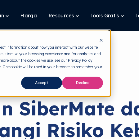
an
Harga
Resources
Tools Gratis
T
Toggle
Toggle
Toggle
children
children
children
for
for
for
Layanan
Resources
Tools
Gratis
lect information about how you interact with our website
 customize your browsing experience and for analytics and
 more about the cookies we use, see our Privacy Policy.
te. One cookie will be used in your browser to remember your
back to HRMI
Accept
Decline
Solutions
an SiberMate d
angi Risiko Ke