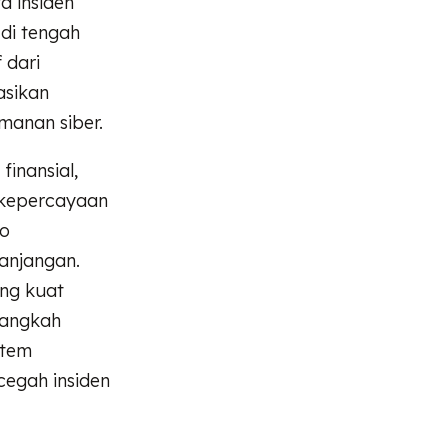
a insiden
di tengah
 dari
asikan
manan siber.
inansial,
 kepercayaan
ko
anjangan.
ang kuat
Langkah
stem
egah insiden