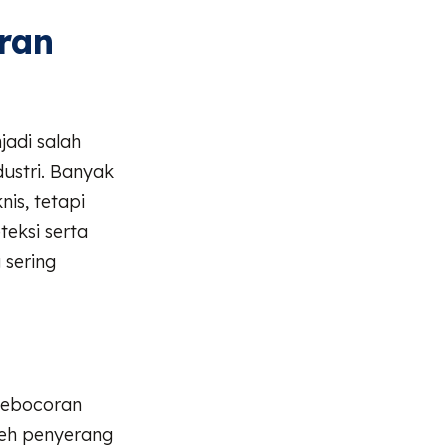
ran
adi salah
dustri. Banyak
is, tetapi
eksi serta
 sering
kebocoran
leh penyerang