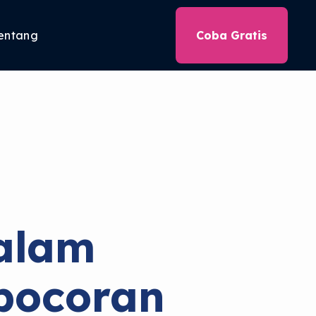
entang
Coba Gratis
alam
bocoran