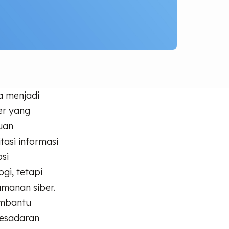
a menjadi
er yang
uan
asi informasi
psi
gi, tetapi
manan siber.
embantu
kesadaran