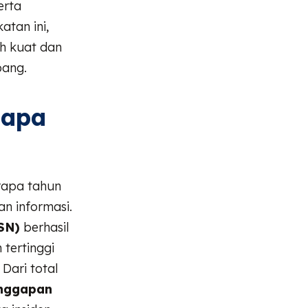
erta
tan ini,
h kuat dan
bang.
gapa
rapa tahun
n informasi.
SN)
berhasil
 tertinggi
. Dari total
anggapan