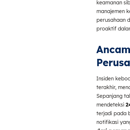
keamanan sibe
manajemen ke
perusahaan d
proaktif dal
Ancam
Perus
Insiden kebo
terakhir, men
Sepanjang ta
mendeteksi
2
terjadi pada
notifikasi ya