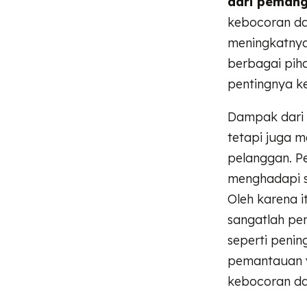
dari pemang
kebocoran da
meningkatnya 
berbagai piha
pentingnya k
Dampak dari 
tetapi juga 
pelanggan. Pe
menghadapi s
Oleh karena 
sangatlah pen
seperti peni
pemantauan y
kebocoran da