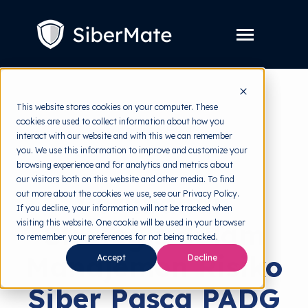
SKIP
TO
CONTENT
Toggle
Menu
Layanan
Toggle
This website stores cookies on your computer. These
children
cookies are used to collect information about how you
for
Harga
back to HRMI
Layanan
interact with our website and with this we can remember
you. We use this information to improve and customize your
Resources
Toggle
Cyber Threats
browsing experience and for analytics and metrics about
children
our visitors both on this website and other media. To find
for
Tools Gratis
Toggle
Resources
Perubahan
out more about the cookies we use, see our Privacy Policy.
children
If you decline, your information will not be tracked when
for
Tentang
Tools
visiting this website. One cookie will be used in your browser
Strategis dalam
Gratis
to remember your preferences for not being tracked.
Manajemen Risiko
Accept
Decline
Coba Gratis
Siber Pasca PADG