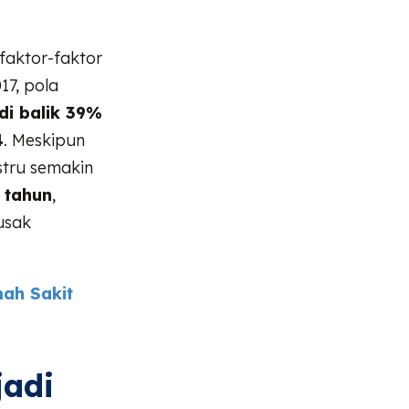
faktor-faktor
17, pola
di balik 39%
4
. Meskipun
tru semakin
 tahun
,
usak
ah Sakit
jadi