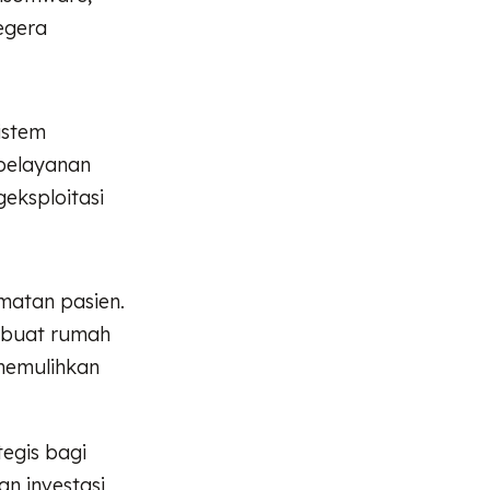
segera
istem
pelayanan
eksploitasi
amatan pasien.
mbuat rumah
 memulihkan
tegis bagi
n investasi