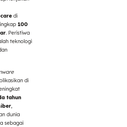
hcare
di
yingkap
100
iar
. Peristiwa
lah teknologi
dan
mware
blikasikan di
eningkat
da tahun
siber
,
an dunia
ia sebagai