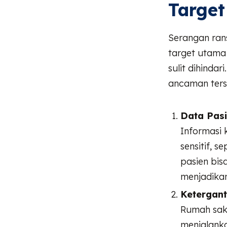
Targe
Serangan ran
target utama 
sulit dihinda
ancaman ters
Data Pasi
Informasi 
sensitif, s
pasien bisa
menjadika
Ketergant
Rumah saki
menjalanka