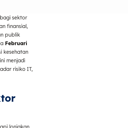
bagi sektor
 finansial,
n publik
da
Februari
si kesehatan
ini menjadi
dar risiko IT,
tor
api lonjakan