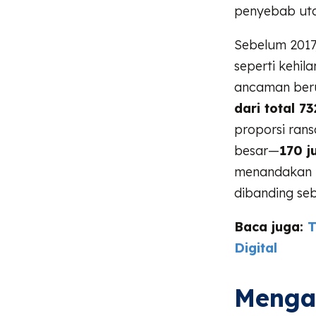
penyebab uta
Sebelum 2017,
seperti kehil
ancaman ber
dari total 7
proporsi ran
besar—
170 j
menandakan b
dibanding se
Baca juga:
T
Digital
Menga