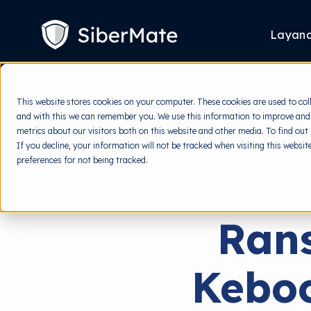
SKIP
TO
CONTENT
Layan
This website stores cookies on your computer. These cookies are used to col
and with this we can remember you. We use this information to improve and
metrics about our visitors both on this website and other media. To find out
If you decline, your information will not be tracked when visiting this websi
preferences for not being tracked.
Ran
Keboc