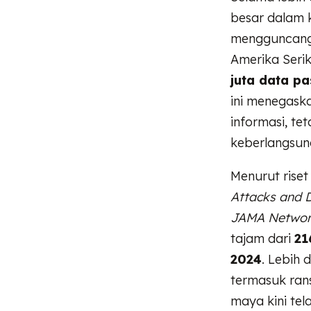
besar dalam 
mengguncang
Amerika Seri
juta data pa
ini menegask
informasi, t
keberlangsun
Menurut riset
Attacks and 
JAMA Networ
tajam dari
21
2024
. Lebih 
termasuk ran
maya kini tel