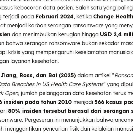
kasus kebocoran data pasien. Salah satu yang paling
 terjadi pada
Februari 2024
, ketika
Change Healt
kat menjadi korban serangan ransomware yang men
sien
dan menimbulkan kerugian hingga
USD 2,4 mil
an bahwa serangan ransomware bukan sekadar masa
etapi krisis yang mempengaruhi keselamatan manusia 
gan layanan kesehatan.
Jiang, Ross, dan Bai (2025)
dalam artikel “
Ranso
Data Breaches in US Health Care Systems
” yang dipu
k Open
, jumlah pelanggaran data kesehatan terus m
6 insiden pada tahun 2010
menjadi
566 kasus pa
dari
80% insiden tersebut berasal dari serangan 
somware. Pergeseran ini menunjukkan bahwa ancam
ah menggantikan pencurian fisik dan kelalaian manus