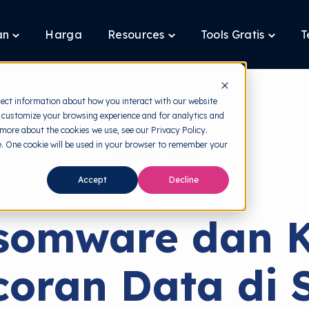
an
Harga
Resources
Tools Gratis
T
Toggle
Toggle
Toggle
children
children
children
for
for
for
Layanan
Resources
Tools
Gratis
lect information about how you interact with our website
 customize your browsing experience and for analytics and
 more about the cookies we use, see our Privacy Policy.
te. One cookie will be used in your browser to remember your
back to HRMI
Accept
Decline
Data Breach
somware dan Kr
oran Data di 