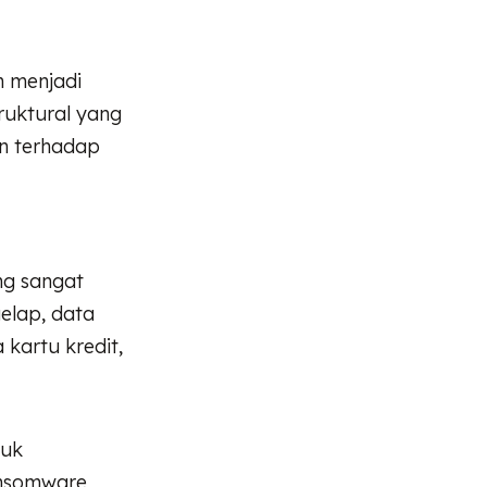
n menjadi
ruktural yang
tan terhadap
ang sangat
gelap, data
 kartu kredit,
tuk
ansomware,