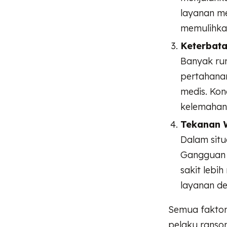
layanan me
memulihka
Keterbat
Banyak rum
pertahana
medis. Kon
kelemahan 
Tekanan 
Dalam situ
Gangguan 
sakit lebi
layanan d
Semua faktor 
pelaku ranso