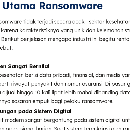
t Utama Ransomware
somware tidak terjadi secara acak—sektor kesehata
karena karakteristiknya yang unik dan kelemahan st
ri. Berikut penjelasan mengapa industri ini begitu ren
ebut.
en Sangat Bernilai
kesehatan berisi data pribadi, finansial, dan medis y
eperti riwayat penyakit dan nomor asuransi. Di pasar 
 dijual hingga 10 kali lipat lebih mahal dibanding data
nnya sasaran empuk bagi pelaku ransomware.
ungan pada Sistem Digital
t modern sangat bergantung pada sistem digital un
n operasional harian. Saat sistem terenkripsi oleh r