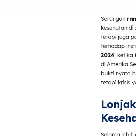
Serangan
ra
kesehatan di
tetapi juga 
terhadap inst
2024
, ketika
di Amerika Se
bukti nyata
tetapi krisi
Lonjak
Keseha
Selama lebih 