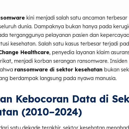
nsomware
kini menjadi salah satu ancaman terbesar 
 seluruh dunia. Dampaknya bukan hanya pada kerugian
pada terganggunya pelayanan pasien dan kepercayaa
itusi kesehatan. Salah satu kasus terbesar terjadi pa
Change Healthcare
, penyedia layanan klaim asuran
rikat, menjadi korban serangan ransomware. Insiden 
 bahwa
ransomware di sektor kesehatan
bukan seka
s yang berdampak langsung pada nyawa manusia.
an Kebocoran Data di Sek
tan (2010–2024)
dari satu dekade terakhir, sektor kesehatan menghad