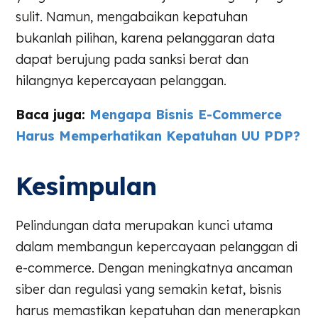
sulit. Namun, mengabaikan kepatuhan
bukanlah pilihan, karena pelanggaran data
dapat berujung pada sanksi berat dan
hilangnya kepercayaan pelanggan.
Baca juga:
Mengapa Bisnis E-Commerce
Harus Memperhatikan Kepatuhan UU PDP?
Kesimpulan
Pelindungan data merupakan kunci utama
dalam membangun kepercayaan pelanggan di
e-commerce. Dengan meningkatnya ancaman
siber dan regulasi yang semakin ketat, bisnis
harus memastikan kepatuhan dan menerapkan