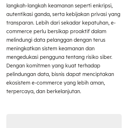
langkah-langkah keamanan seperti enkripsi,
autentikasi ganda, serta kebijakan privasi yang
transparan. Lebih dari sekadar kepatuhan, e-
commerce perlu bersikap proaktif dalam
melindungi data pelanggan dengan terus
meningkatkan sistem keamanan dan
mengedukasi pengguna tentang risiko siber.
Dengan komitmen yang kuat terhadap
pelindungan data, bisnis dapat menciptakan
ekosistem e-commerce yang lebih aman,
terpercaya, dan berkelanjutan.