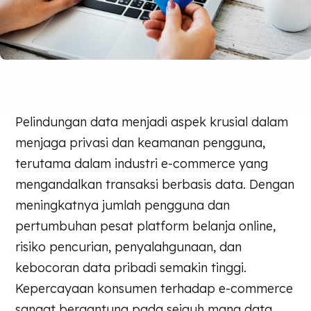
Pelindungan data menjadi aspek krusial dalam
menjaga privasi dan keamanan pengguna,
terutama dalam industri e-commerce yang
mengandalkan transaksi berbasis data. Dengan
meningkatnya jumlah pengguna dan
pertumbuhan pesat platform belanja online,
risiko pencurian, penyalahgunaan, dan
kebocoran data pribadi semakin tinggi.
Kepercayaan konsumen terhadap e-commerce
sangat bergantung pada sejauh mana data