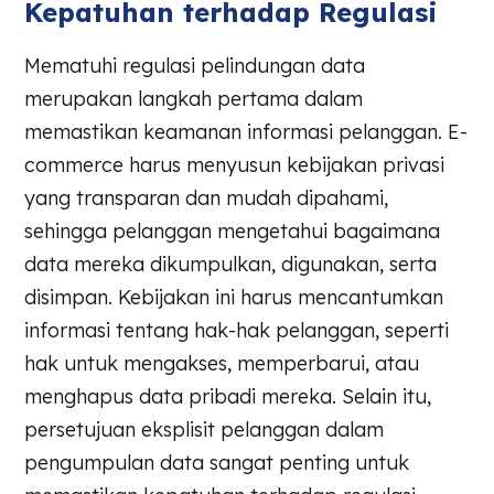
Kepatuhan terhadap Regulasi
Mematuhi regulasi pelindungan data
merupakan langkah pertama dalam
memastikan keamanan informasi pelanggan. E-
commerce harus menyusun kebijakan privasi
yang transparan dan mudah dipahami,
sehingga pelanggan mengetahui bagaimana
data mereka dikumpulkan, digunakan, serta
disimpan. Kebijakan ini harus mencantumkan
informasi tentang hak-hak pelanggan, seperti
hak untuk mengakses, memperbarui, atau
menghapus data pribadi mereka. Selain itu,
persetujuan eksplisit pelanggan dalam
pengumpulan data sangat penting untuk