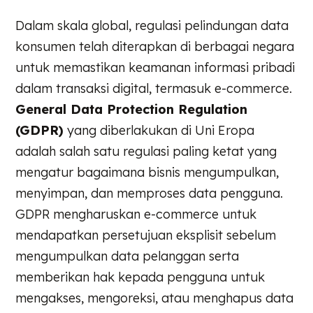
Dalam skala global, regulasi pelindungan data
konsumen telah diterapkan di berbagai negara
untuk memastikan keamanan informasi pribadi
dalam transaksi digital, termasuk e-commerce.
General Data Protection Regulation
(GDPR)
yang diberlakukan di Uni Eropa
adalah salah satu regulasi paling ketat yang
mengatur bagaimana bisnis mengumpulkan,
menyimpan, dan memproses data pengguna.
GDPR mengharuskan e-commerce untuk
mendapatkan persetujuan eksplisit sebelum
mengumpulkan data pelanggan serta
memberikan hak kepada pengguna untuk
mengakses, mengoreksi, atau menghapus data