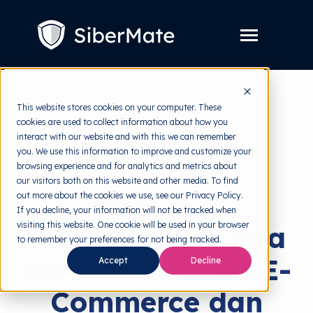
SKIP
TO
CONTENT
Toggle
Menu
Layanan
Toggle
This website stores cookies on your computer. These
children
for
cookies are used to collect information about how you
Harga
back to HRMI
Layanan
interact with our website and with this we can remember
you. We use this information to improve and customize your
Resources
Toggle
Data Breach
browsing experience and for analytics and metrics about
children
for
our visitors both on this website and other media. To find
Tools Gratis
Toggle
Resources
Regulasi
out more about the cookies we use, see our Privacy Policy.
children
for
If you decline, your information will not be tracked when
Tentang
Tools
visiting this website. One cookie will be used in your browser
Pelindungan Data
Gratis
to remember your preferences for not being tracked.
Konsumen Pada E-
Accept
Decline
Coba Gratis
Commerce dan