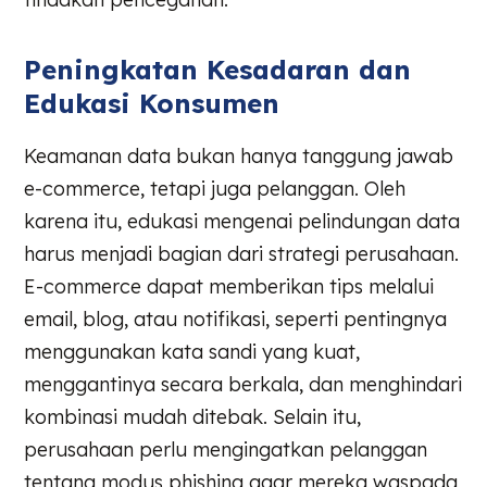
Peningkatan Kesadaran dan
Edukasi Konsumen
Keamanan data bukan hanya tanggung jawab
e-commerce, tetapi juga pelanggan. Oleh
karena itu, edukasi mengenai pelindungan data
harus menjadi bagian dari strategi perusahaan.
E-commerce dapat memberikan tips melalui
email, blog, atau notifikasi, seperti pentingnya
menggunakan kata sandi yang kuat,
menggantinya secara berkala, dan menghindari
kombinasi mudah ditebak. Selain itu,
perusahaan perlu mengingatkan pelanggan
tentang modus phishing agar mereka waspada