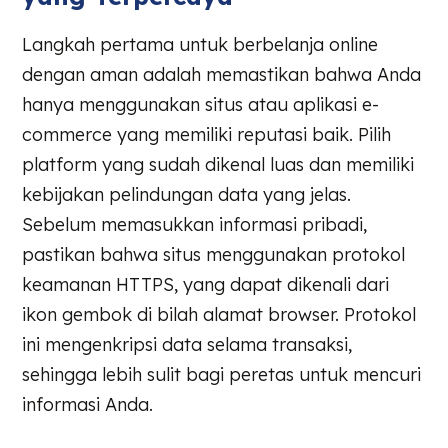
Langkah pertama untuk berbelanja online
dengan aman adalah memastikan bahwa Anda
hanya menggunakan situs atau aplikasi e-
commerce yang memiliki reputasi baik. Pilih
platform yang sudah dikenal luas dan memiliki
kebijakan pelindungan data yang jelas.
Sebelum memasukkan informasi pribadi,
pastikan bahwa situs menggunakan protokol
keamanan HTTPS, yang dapat dikenali dari
ikon gembok di bilah alamat browser. Protokol
ini mengenkripsi data selama transaksi,
sehingga lebih sulit bagi peretas untuk mencuri
informasi Anda.