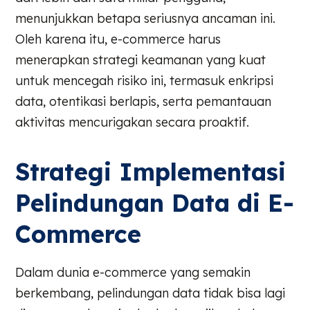
menunjukkan betapa seriusnya ancaman ini.
Oleh karena itu, e-commerce harus
menerapkan strategi keamanan yang kuat
untuk mencegah risiko ini, termasuk enkripsi
data, otentikasi berlapis, serta pemantauan
aktivitas mencurigakan secara proaktif.
Strategi Implementasi
Pelindungan Data di E-
Commerce
Dalam dunia e-commerce yang semakin
berkembang, pelindungan data tidak bisa lagi