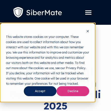
SKIP
TO
CONTENT
Toggle
Menu
Layanan
Toggle
This website stores cookies on your computer. These
children
for
cookies are used to collect information about how you
Harga
back to HRMI
Layanan
interact with our website and with this we can remember
you. We use this information to improve and customize your
Resources
Toggle
Cyber Threats
browsing experience and for analytics and metrics about
children
for
our visitors both on this website and other media. To find
Tools Gratis
Toggle
Resources
Retail Tak Lagi
out more about the cookies we use, see our Privacy Policy.
children
for
If you decline, your information will not be tracked when
Tentang
Tools
visiting this website. One cookie will be used in your browser
Aman: Lonjakan
Gratis
to remember your preferences for not being tracked.
Serangan Siber di
Accept
Decline
Coba Gratis
2025