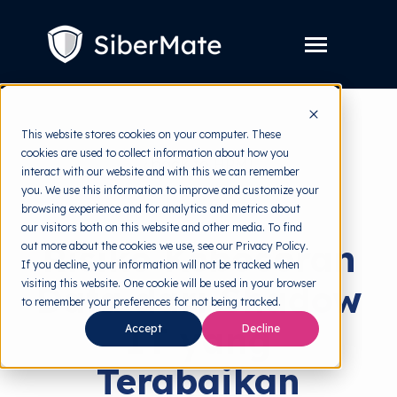
SKIP
TO
CONTENT
Toggle
Menu
Layanan
Toggle
This website stores cookies on your computer. These
children
for
cookies are used to collect information about how you
Harga
back to HRMI
Layanan
interact with our website and with this we can remember
you. We use this information to improve and customize your
Resources
Toggle
Data Breach
browsing experience and for analytics and metrics about
children
for
our visitors both on this website and other media. To find
Tools Gratis
Toggle
Resources
Risiko Kebocoran
out more about the cookies we use, see our Privacy Policy.
children
for
If you decline, your information will not be tracked when
Tentang
Tools
visiting this website. One cookie will be used in your browser
Data dari Shadow
Gratis
to remember your preferences for not being tracked.
IT yang
Accept
Decline
Coba Gratis
Terabaikan