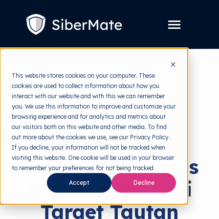
SKIP
TO
CONTENT
Toggle
Menu
Layanan
Toggle
This website stores cookies on your computer. These
children
cookies are used to collect information about how you
for
Harga
back to HRMI
Layanan
interact with our website and with this we can remember
you. We use this information to improve and customize your
Resources
Toggle
Cyber Threats
browsing experience and for analytics and metrics about
children
our visitors both on this website and other media. To find
for
Tools Gratis
Toggle
Resources
Serangan Web
out more about the cookies we use, see our Privacy Policy.
children
If you decline, your information will not be tracked when
for
Tentang
Tools
visiting this website. One cookie will be used in your browser
Defacement: Situs
Gratis
to remember your preferences for not being tracked.
Pemerintah Jadi
Accept
Decline
Coba Gratis
Target Tautan