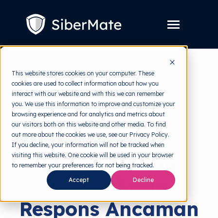
SKIP
TO
CONTENT
Toggle
Menu
Layanan
Toggle
This website stores cookies on your computer. These
children
for
cookies are used to collect information about how you
Harga
back to HRMI
Layanan
interact with our website and with this we can remember
you. We use this information to improve and customize your
Resources
Toggle
Solutions
browsing experience and for analytics and metrics about
children
for
our visitors both on this website and other media. To find
Tools Gratis
Toggle
Resources
SMReport:
out more about the cookies we use, see our Privacy Policy.
children
for
If you decline, your information will not be tracked when
Tentang
Tools
visiting this website. One cookie will be used in your browser
Memudahkan
Gratis
to remember your preferences for not being tracked.
Deteksi dan
Accept
Decline
Coba Gratis
Respons Ancaman