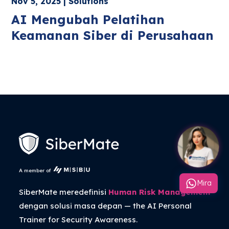
Nov 5, 2025 | Solutions
AI Mengubah Pelatihan
Keamanan Siber di Perusahaan
A member of
Mira
SiberMate meredefinisi
Human Risk Management
dengan solusi masa depan — the
AI Personal
Trainer
for Security Awareness.