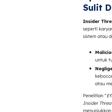
Sulit D
Insider Thre
seperti karya
sistem atau d
Malicio
untuk t
Neglige
kebocor
atau me
Penelitian “
Ef
Insider Threa
menunjukkan b