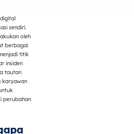
igital
si sendiri.
akukan oleh
ut berbagai
enjadi titik
r insiden
ka tautan
eh karyawan
untuk
ui perubahan
ngapa