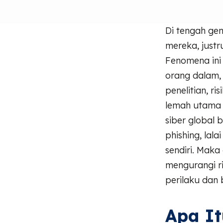
Di tengah ge
mereka, justr
Fenomena ini
orang dalam,
penelitian, ri
lemah utama 
siber global 
phishing, la
sendiri. Maka 
mengurangi ri
perilaku dan 
Apa It