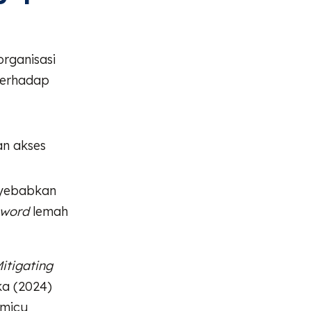
organisasi
 terhadap
an akses
nyebabkan
sword
lemah
itigating
ka (2024)
emicu