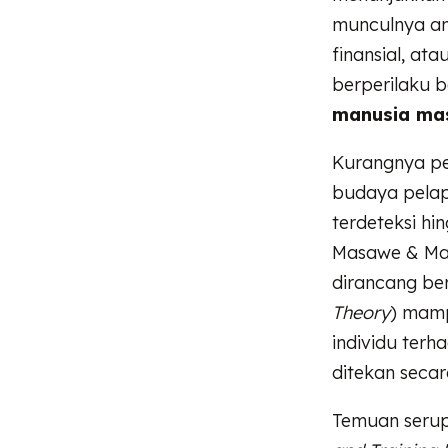
munculnya anc
finansial, a
berperilaku b
manusia mas
Kurangnya pe
budaya pelap
terdeteksi hi
Masawe & Ma
dirancang ber
Theory
) mamp
individu terh
ditekan secar
Temuan serupa