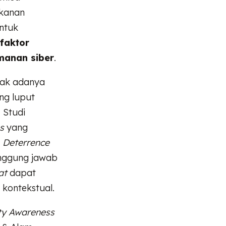
ekanan
untuk
faktor
manan siber
.
dak adanya
ng luput
 Studi
s
yang
& Deterrence
anggung jawab
at
dapat
 kontekstual.
ty Awareness