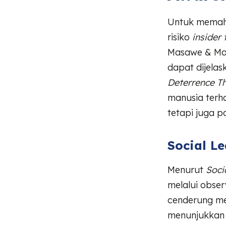
Untuk mema
risiko
insider 
Masawe & Mas
dapat dijelas
Deterrence T
manusia terh
tetapi juga p
Social L
Menurut
Soci
melalui obse
cenderung me
menunjukkan 