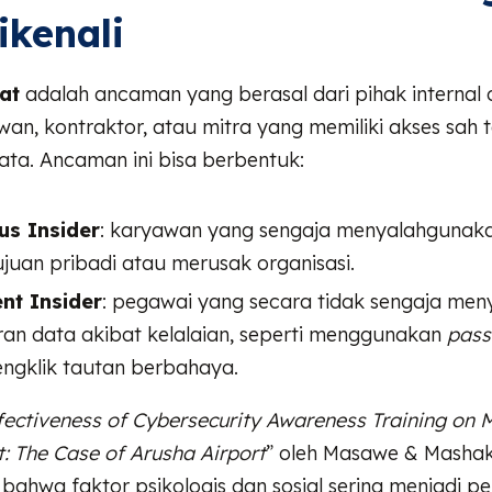
ikenali
at
adalah ancaman yang berasal dari pihak internal 
wan, kontraktor, atau mitra yang memiliki akses sah
ata. Ancaman ini bisa berbentuk:
us Insider
: karyawan yang sengaja menyalahgunak
ujuan pribadi atau merusak organisasi.
nt Insider
: pegawai yang secara tidak sengaja me
an data akibat kelalaian, seperti menggunakan
pas
ngklik tautan berbahaya.
fectiveness of Cybersecurity Awareness Training on M
t: The Case of Arusha Airport
” oleh Masawe & Masha
ahwa faktor psikologis dan sosial sering menjadi p