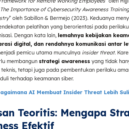
 Framework for Remote Working Employees
” oleh Hij
The Importance of Cybersecurity Awareness Training
stry
” oleh Sabillon & Bermejo (2023). Keduanya meny
endekatan pelatihan yang berorientasi pada perilak
sasi. Dengan kata lain,
lemahnya kebijakan keam
erasi digital, dan rendahnya komunikasi antar le
enjadi pemicu utama munculnya
insider threat
. Kare
erlu membangun
strategi awareness
yang tidak han
 teknis, tetapi juga pada pembentukan perilaku am
duli terhadap keamanan siber.
agaimana AI Membuat Insider Threat Lebih Suli
an Teoritis: Mengapa Stra
ess Efektif