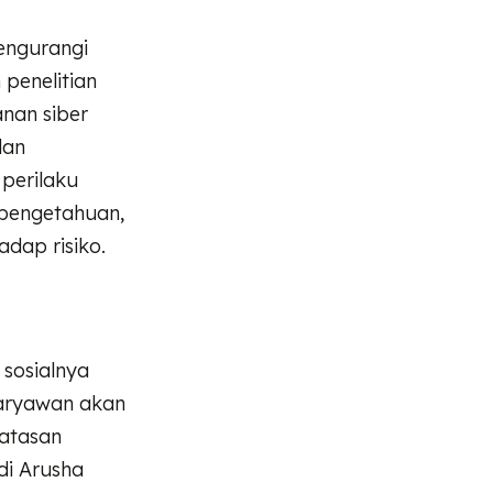
engurangi
 penelitian
nan siber
an
perilaku
 pengetahuan,
dap risiko.
 sosialnya
karyawan akan
 atasan
di Arusha