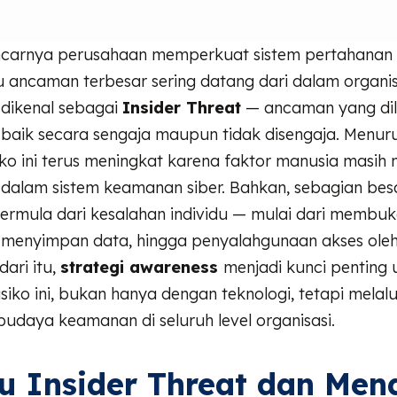
ncarnya perusahaan memperkuat sistem pertahanan d
u ancaman terbesar sering datang dari dalam organisa
 dikenal sebagai
Insider Threat
— ancaman yang dil
 baik secara sengaja maupun tidak disengaja. Menur
siko ini terus meningkat karena faktor manusia masih m
dalam sistem keamanan siber. Bahkan, sebagian besa
bermula dari kesalahan individu — mulai dari membu
lai menyimpan data, hingga penyalahgunaan akses ol
dari itu,
strategi awareness
menjadi kunci penting 
siko ini, bukan hanya dengan teknologi, tetapi melal
budaya keamanan di seluruh level organisasi.
u Insider Threat dan Me