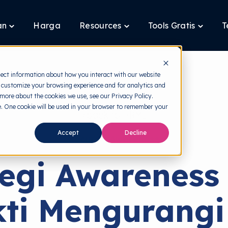
an
Harga
Resources
Tools Gratis
T
Toggle
Toggle
Toggle
children
children
children
for
for
for
Layanan
Resources
Tools
Gratis
lect information about how you interact with our website
 customize your browsing experience and for analytics and
 more about the cookies we use, see our Privacy Policy.
te. One cookie will be used in your browser to remember your
back to HRMI
Accept
Decline
Security Awareness
tegi Awareness
ti Mengurangi