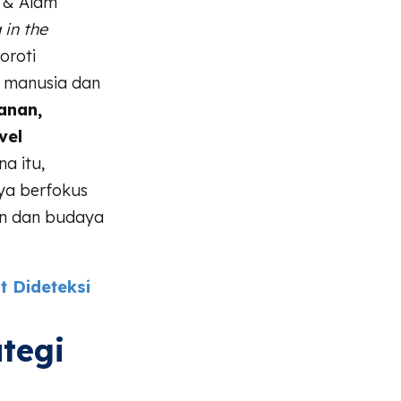
ji & Alam
 in the
oroti
u manusia dan
anan,
vel
na itu,
ya berfokus
an dan budaya
t Dideteksi
tegi