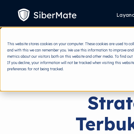
SKIP
TO
CONTENT
Layan
This website stores cookies on your computer. These cookies are used to col
and with this we can remember you. We use this information to improve and
metrics about our visitors both on this website and other media. To find out
If you decline, your information will not be tracked when visiting this websi
preferences for not being tracked.
Stra
Terbuk