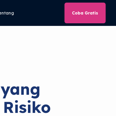
entang
Coba Gratis
 yang
 Risiko