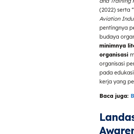
and Training
(2022) serta “
Aviation Indu
pentingnya p
budaya organi
minimnya lit
organisasi
m
organisasi p
pada edukasi
kerja yang pe
Baca juga:
B
Landas
Awaren