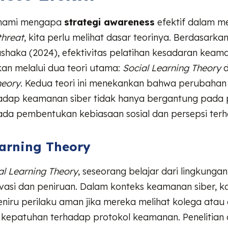
hami mengapa
strategi awareness
efektif dalam m
threat
, kita perlu melihat dasar teorinya. Berdasarkan
haka (2024), efektivitas pelatihan kesadaran keama
kan melalui dua teori utama:
Social Learning Theory
d
heory
. Kedua teori ini menekankan bahwa perubahan 
adap keamanan siber tidak hanya bergantung pada
ada pembentukan kebiasaan sosial dan persepsi terha
earning Theory
al Learning Theory
, seseorang belajar dari lingkungan
rvasi dan peniruan. Dalam konteks keamanan siber, 
niru perilaku aman jika mereka melihat kolega atau
kepatuhan terhadap protokol keamanan. Penelitian 