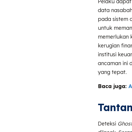
Pelaku dapat
data nasabah
pada sistem o
untuk memani
memerlukan k
kerugian fin
institusi keu
ancaman ini 
yang tepat.
Baca juga:
A
Tantan
Deteksi
Ghost