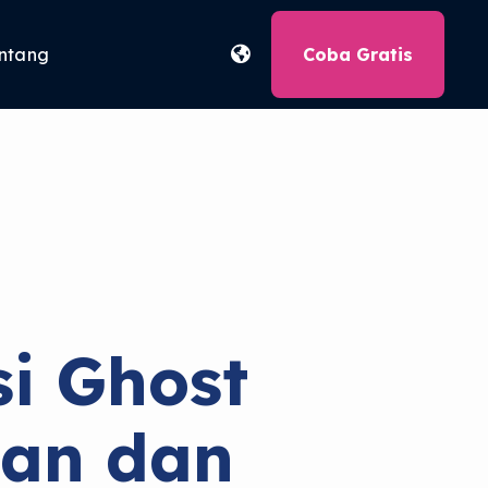
ntang
Coba Gratis
si Ghost
gan dan