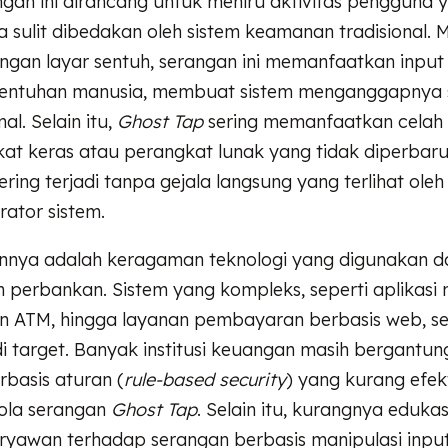
ngan ini dirancang untuk meniru aktivitas pengguna 
ga sulit dibedakan oleh sistem keamanan tradisional. 
ngan layar sentuh, serangan ini memanfaatkan input
sentuhan manusia, membuat sistem menganggapnya 
al. Selain itu,
Ghost Tap
sering memanfaatkan cela
at keras atau perangkat lunak yang tidak diperbarui
sering terjadi tanpa gejala langsung yang terlihat ol
rator sistem.
innya adalah keragaman teknologi yang digunakan d
perbankan. Sistem yang kompleks, seperti aplikasi 
in ATM, hingga layanan pembayaran berbasis web, 
 target. Banyak institusi keuangan masih bergantun
basis aturan (
rule-based security
) yang kurang efek
ola serangan
Ghost Tap
. Selain itu, kurangnya eduka
yawan terhadap serangan berbasis manipulasi input 