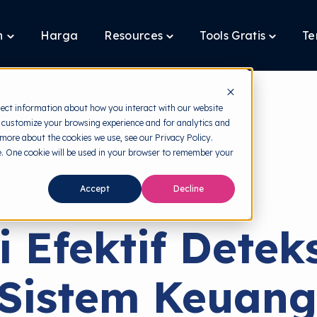
n
Harga
Resources
Tools Gratis
Te
Toggle
Toggle
Toggle
children
children
children
for
for
for
Layanan
Resources
Tools
Gratis
lect information about how you interact with our website
 customize your browsing experience and for analytics and
 more about the cookies we use, see our Privacy Policy.
te. One cookie will be used in your browser to remember your
back to HRMI
Accept
Decline
Cyber Threats
i Efektif Detek
 Sistem Keuan