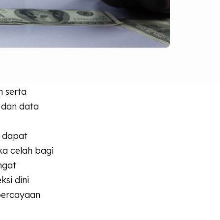
 serta
 dan data
g dapat
a celah bagi
ngat
si dini
epercayaan