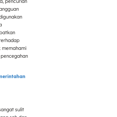
a, pencurian
gangguan
 digunakan
a
ibatkan
 terhadap
tuk memahami
a pencegahan
merintahan
angat sulit