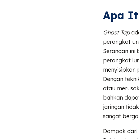
Apa It
Ghost Tap
ada
perangkat unt
Serangan ini
perangkat lun
menyisipkan 
Dengan teknik
atau merusak 
bahkan dapat 
jaringan tida
sangat bergan
Dampak dari