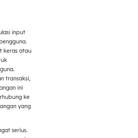
lasi input
 pengguna.
t keras atau
tuk
gguna.
n transaksi,
angan ini
erhubung ke
euangan yang
at serius.