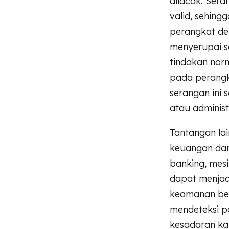
dilacak. Sera
valid, sehing
perangkat de
menyerupai 
tindakan norm
pada perangk
serangan ini 
atau administ
Tantangan la
keuangan dan 
banking, mes
dapat menjadi
keamanan ber
mendeteksi p
kesadaran kar