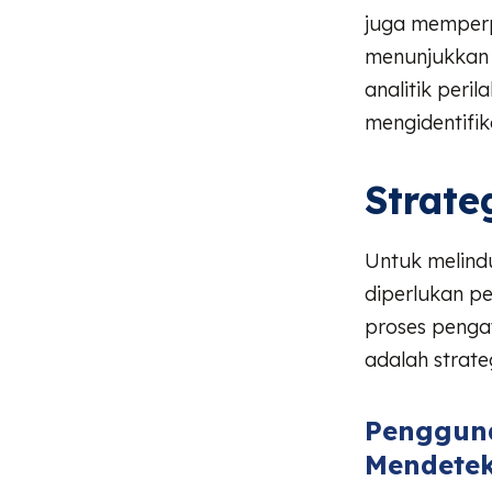
juga memperpa
menunjukkan 
analitik peri
mengidentifi
Strate
Untuk melind
diperlukan p
proses penga
adalah strat
Pengguna
Mendetek