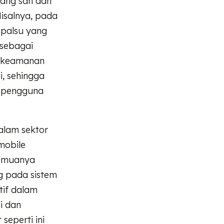
yang sah dan
Misalnya, pada
 palsu yang
sebagai
h keamanan
, sehingga
eh pengguna
alam sektor
mobile
semuanya
g pada sistem
tif dalam
si dan
seperti ini