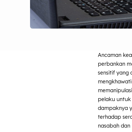
Ancaman keam
perbankan me
sensitif yang
mengkhawati
memanipulasi
pelaku untuk 
dampaknya ya
terhadap ser
nasabah dan m