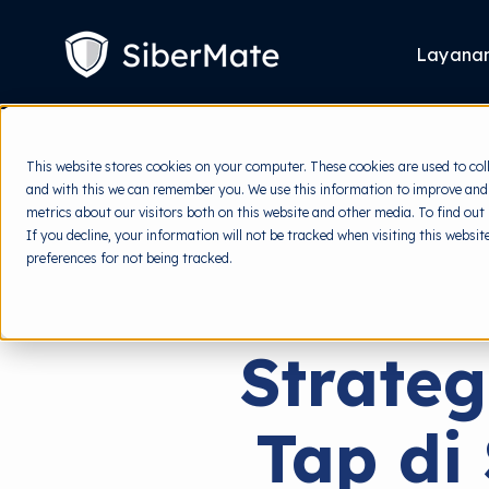
SKIP
TO
CONTENT
Layana
This website stores cookies on your computer. These cookies are used to col
and with this we can remember you. We use this information to improve and
metrics about our visitors both on this website and other media. To find out
If you decline, your information will not be tracked when visiting this websi
preferences for not being tracked.
Strateg
Tap di