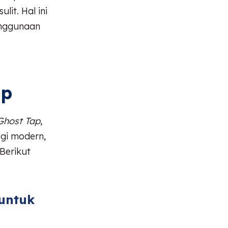
it. Hal ini
enggunaan
ap
Ghost Tap
,
gi modern,
Berikut
untuk