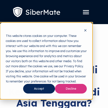
SKIP
TO
CONTENT
Toggle
Menu
Layanan
Toggle
This website stores cookies on your computer. These
children
for
cookies are used to collect information about how you
Harga
back to HRMI
Layanan
interact with our website and with this we can remember
you. We use this information to improve and customize your
Resources
Toggle
null
browsing experience and for analytics and metrics about
children
for
our visitors both on this website and other media. To find
Tools Gratis
Toggle
Resources
Telegram Menjadi
out more about the cookies we use, see our Privacy Policy.
children
for
If you decline, your information will not be tracked when
Tentang
Tools
visiting this website. One cookie will be used in your browser
Pilihan Pelaku
Gratis
to remember your preferences for not being tracked.
Kejahatan Siber di
Accept
Decline
Asia Tenggara?
Coba Gratis