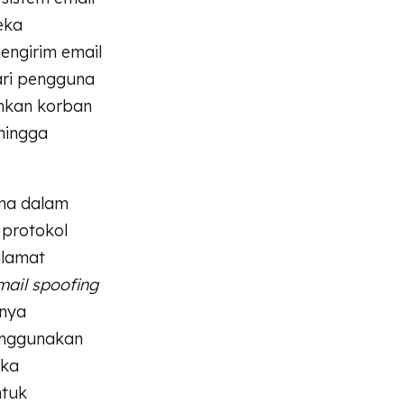
eka
engirim email
ari pengguna
inkan korban
hingga
ma dalam
 protokol
alamat
mail spoofing
anya
enggunakan
eka
ntuk