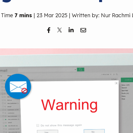
 Time
7 mins
| 23 Mar 2025 | Written by: Nur Rachmi 