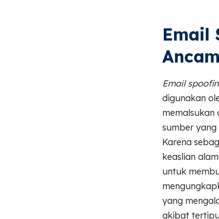
Email 
Ancam
Email spoofi
digunakan ol
memalsukan a
sumber yang s
Karena sebagi
keaslian alam
untuk membuk
mengungkapkan
yang mengalam
akibat tertipu