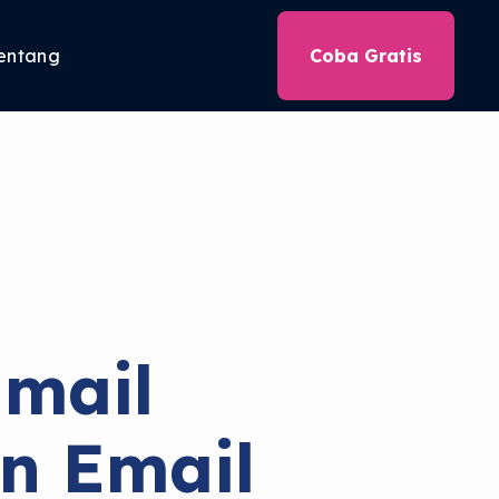
entang
Coba Gratis
Email
n Email