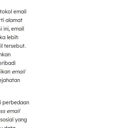
okol email
ti alamat
ini, email
ka lebih
l tersebut.
ahkan
pribadi
dikan
email
ejahatan
i perbedaan
ss email
sosial yang