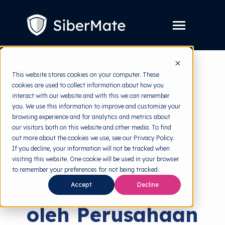
SKIP
TO
CONTENT
Toggle
Menu
Layanan
Toggle
This website stores cookies on your computer. These
children
for
cookies are used to collect information about how you
Harga
back to HRMI
Layanan
interact with our website and with this we can remember
you. We use this information to improve and customize your
Resources
Toggle
Cyber Threats
browsing experience and for analytics and metrics about
children
for
our visitors both on this website and other media. To find
Tools Gratis
Toggle
Resources
Tren Cyber
out more about the cookies we use, see our Privacy Policy.
children
for
If you decline, your information will not be tracked when
Tentang
Tools
visiting this website. One cookie will be used in your browser
Security yang
Gratis
to remember your preferences for not being tracked.
Wajib Dipantau
Accept
Decline
Coba Gratis
oleh Perusahaan