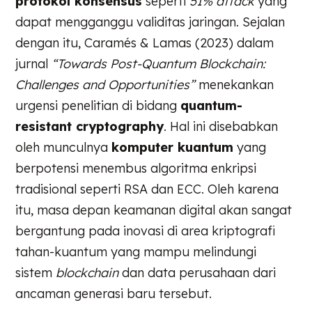
protokol konsensus
seperti
51% attack
yang
dapat mengganggu validitas jaringan. Sejalan
dengan itu, Caramés & Lamas (2023) dalam
jurnal
“Towards Post-Quantum Blockchain:
Challenges and Opportunities”
menekankan
urgensi penelitian di bidang
quantum-
resistant cryptography
. Hal ini disebabkan
oleh munculnya
komputer kuantum
yang
berpotensi menembus algoritma enkripsi
tradisional seperti RSA dan ECC. Oleh karena
itu, masa depan keamanan digital akan sangat
bergantung pada inovasi di area kriptografi
tahan-kuantum yang mampu melindungi
sistem
blockchain
dan data perusahaan dari
ancaman generasi baru tersebut.