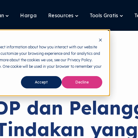
an
Harga
Resources
Tools Gratis
T
Toggle
Toggle
Toggle
children
children
children
for
for
for
Layanan
Resources
Tools
Gratis
lect information about how you interact with our website
 customize your browsing experience and for analytics and
 more about the cookies we use, see our Privacy Policy.
te. One cookie will be used in your browser to remember your
back to HRMI
Accept
Decline
PDP
DP dan Pelang
 Tindakan yang