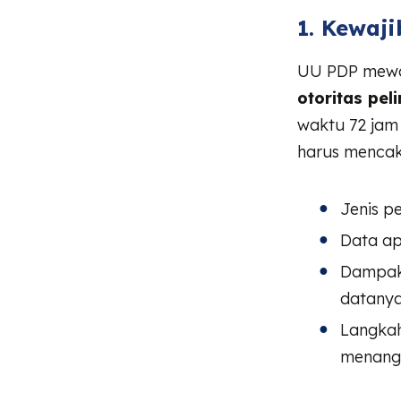
1. Kewaj
UU PDP mewa
otoritas pel
waktu 72 jam 
harus menca
Jenis p
Data ap
Dampak 
datanya 
Langkah
menangg