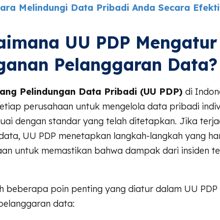
ara Melindungi Data Pribadi Anda Secara Efekti
gaimana UU PDP Mengatur
ganan Pelanggaran Data?
ng Pelindungan Data Pribadi (UU PDP)
di Indon
etiap perusahaan untuk mengelola data pribadi indi
ai dengan standar yang telah ditetapkan. Jika terja
data, UU PDP menetapkan langkah-langkah yang har
aan untuk memastikan bahwa dampak dari insiden t
ah beberapa poin penting yang diatur dalam UU PDP 
elanggaran data: