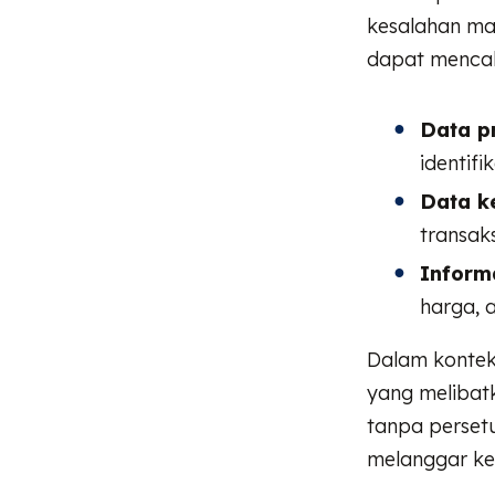
kesalahan man
dapat menca
Data p
identifi
Data k
transaks
Informa
harga, 
Dalam kontek
yang melibat
tanpa perset
melanggar ket