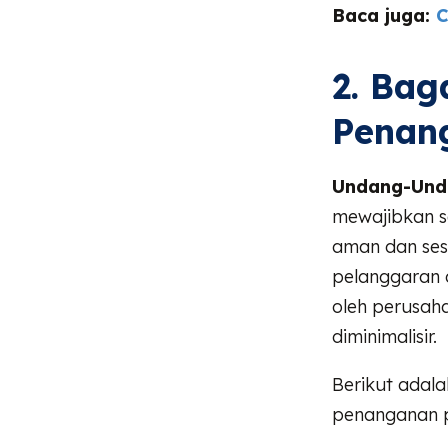
Baca juga:
C
2. Ba
Penan
Undang-Unda
mewajibkan s
aman dan sesu
pelanggaran 
oleh perusah
diminimalisir.
Berikut adal
penanganan p