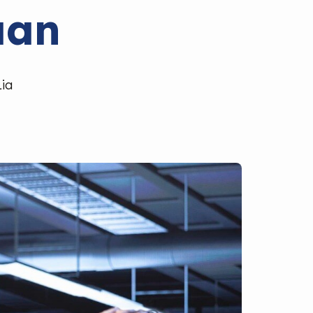
aan
Lia