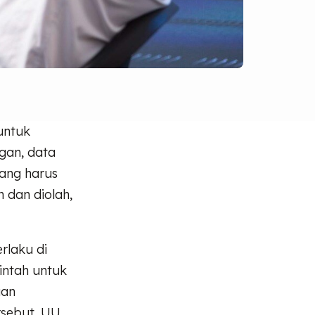
untuk
gan, data
yang harus
 dan diolah,
rlaku di
intah untuk
aan
rsebut. UU