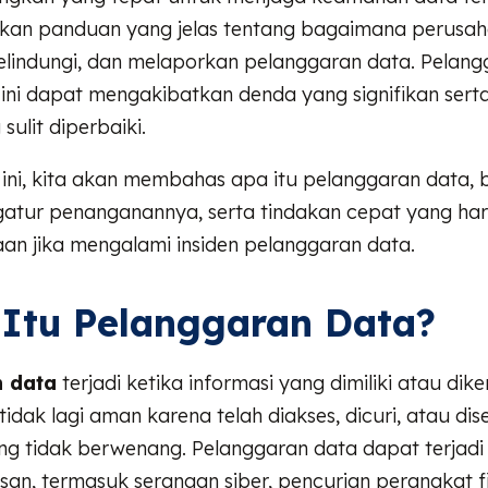
an panduan yang jelas tentang bagaimana perusah
elindungi, dan melaporkan pelanggaran data. Pelang
ini dapat mengakibatkan denda yang signifikan sert
sulit diperbaiki.
l ini, kita akan membahas apa itu pelanggaran data,
tur penanganannya, serta tindakan cepat yang har
an jika mengalami insiden pelanggaran data.
 Itu Pelanggaran Data?
 data
terjadi ketika informasi yang dimiliki atau dik
 tidak lagi aman karena telah diakses, dicuri, atau di
ng tidak berwenang. Pelanggaran data dapat terjadi
an, termasuk serangan siber, pencurian perangkat fi