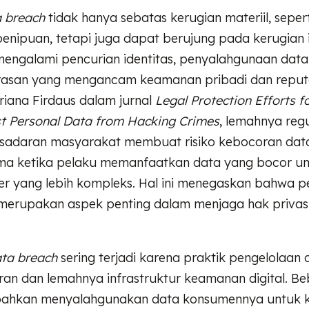
 breach
tidak hanya sebatas kerugian materiil, seper
enipuan, tetapi juga dapat berujung pada kerugian i
mengalami pencurian identitas, penyalahgunaan data
asan yang mengancam keamanan pribadi dan reputa
driana Firdaus dalam jurnal
Legal Protection Efforts f
st Personal Data from Hacking Crimes
, lemahnya regu
sadaran masyarakat membuat risiko kebocoran dat
tama ketika pelaku memanfaatkan data yang bocor u
er yang lebih kompleks. Hal ini menegaskan bahwa p
 merupakan aspek penting dalam menjaga hak privasi
ta breach
sering terjadi karena praktik pengelolaan
ran dan lemahnya infrastruktur keamanan digital. B
bahkan menyalahgunakan data konsumennya untuk 