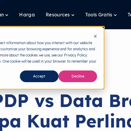
an
Harga
Resources
Tools Gratis
T
Toggle
Toggle
Toggle
children
children
children
for
for
for
Layanan
Resources
Tools
Gratis
lect information about how you interact with our website
 customize your browsing experience and for analytics and
 more about the cookies we use, see our Privacy Policy.
te. One cookie will be used in your browser to remember your
back to HRMI
Accept
Decline
Data Breach
DP vs Data B
pa Kuat Perli