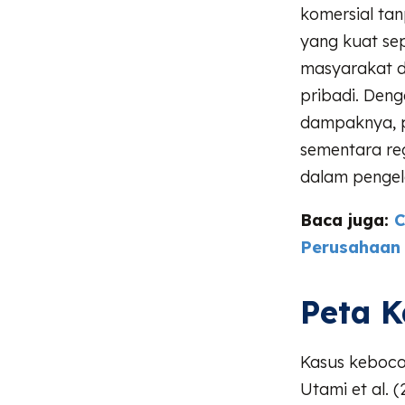
komersial ta
yang kuat sep
masyarakat d
pribadi. Den
dampaknya, p
sementara re
dalam pengel
Baca juga:
C
Perusahaan
Peta K
Kasus kebocor
Utami et al. 