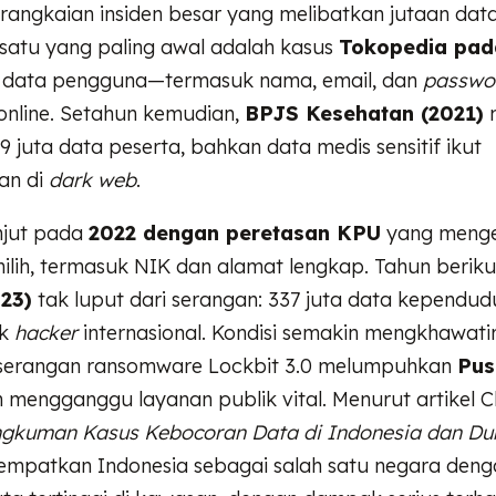
angkaian insiden besar yang melibatkan jutaan data
 satu yang paling awal adalah kasus
Tokopedia pad
ta data pengguna—termasuk nama, email, dan
passwo
 online. Setahun kemudian,
BPJS Kesehatan (2021)
m
 juta data peserta, bahkan data medis sensitif ikut
kan di
dark web
.
anjut pada
2022 dengan peretasan KPU
yang menge
ilih, termasuk NIK dan alamat lengkap. Tahun beriku
23)
tak luput dari serangan: 337 juta data kependud
ok
hacker
internasional. Kondisi semakin mengkhawat
a serangan ransomware Lockbit 3.0 melumpuhkan
Pus
 mengganggu layanan publik vital. Menurut artikel 
ngkuman Kasus Kebocoran Data di Indonesia dan Du
nempatkan Indonesia sebagai salah satu negara deng