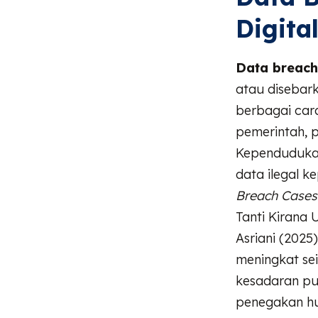
Digita
Data breach
atau disebarka
berbagai car
pemerintah, 
Kependudukan 
data ilegal k
Breach Cases 
Tanti Kirana 
Asriani (202
meningkat sei
kesadaran pub
penegakan hu