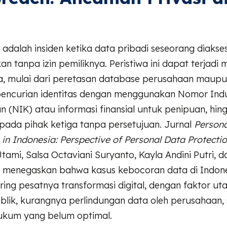
l
adalah insiden ketika data pribadi seseorang diakse
n tanpa izin pemiliknya. Peristiwa ini dapat terjadi m
a, mulai dari peretasan database perusahaan maup
pencurian identitas dengan menggunakan Nomor Ind
(NIK) atau informasi finansial untuk penipuan, hin
epada pihak ketiga tanpa persetujuan. Jurnal
Persona
in Indonesia: Perspective of Personal Data Protecti
Utami, Salsa Octaviani Suryanto, Kayla Andini Putri, d
5) menegaskan bahwa kasus kebocoran data di Indone
ring pesatnya transformasi digital, dengan faktor 
lik, kurangnya perlindungan data oleh perusahaan, 
kum yang belum optimal.