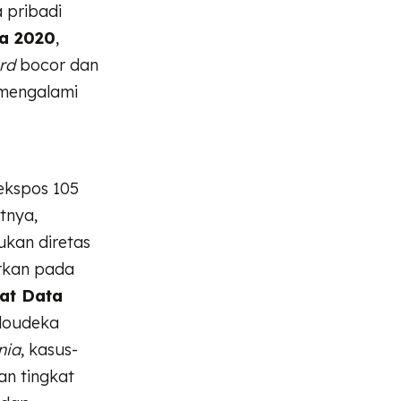
 pribadi
a 2020
,
rd
bocor dan
engalami
kspos 105
tnya,
ukan diretas
irkan pada
at Data
Cloudeka
nia
, kasus-
an tingkat