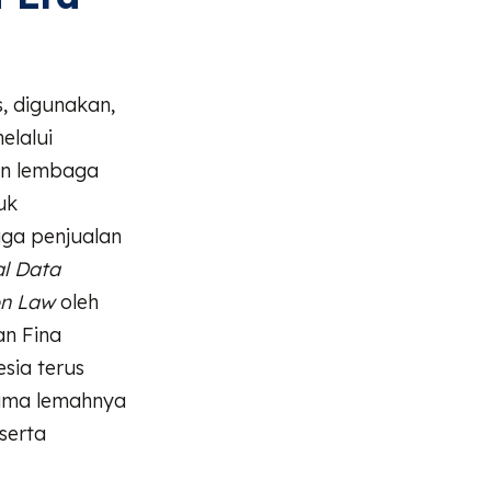
s, digunakan,
elalui
un lembaga
uk
gga penjualan
l Data
on Law
oleh
an Fina
sia terus
utama lemahnya
serta