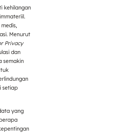
ti kehilangan
mmateriil.
 medis,
si. Menurut
or Privacy
lasi dan
a semakin
ntuk
erlindungan
 setiap
 data yang
eberapa
kepentingan