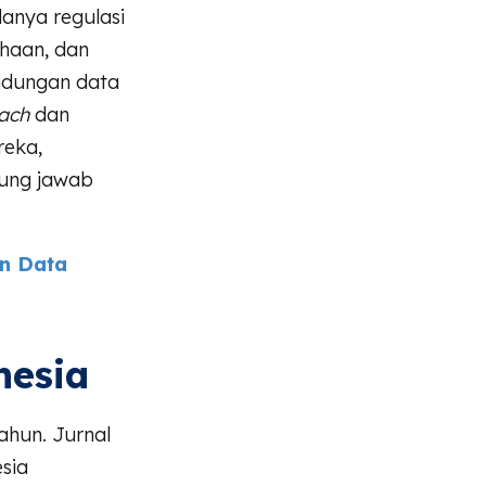
anya regulasi
ahaan, dan
ndungan data
ach
dan
reka,
gung jawab
n Data
nesia
ahun. Jurnal
sia