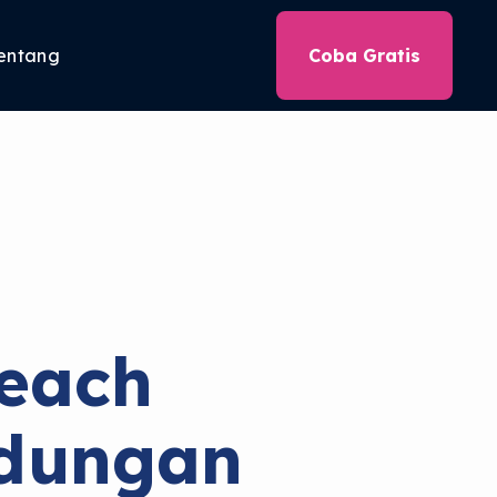
entang
Coba Gratis
reach
ndungan