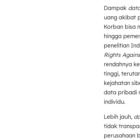
Dampak
data
uang akibat p
Korban bisa 
hingga pemer
penelitian In
Rights Again
rendahnya ke
tinggi, teru
kejahatan sib
data pribadi
individu.
Lebih jauh,
da
tidak transpa
perusahaan 