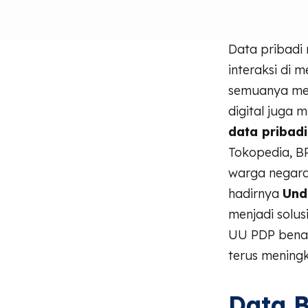
Data pribadi 
interaksi di 
semuanya mel
digital juga 
data pribadi
Tokopedia, B
warga negara
hadirnya
Und
menjadi solu
UU PDP benar
terus mening
Data B