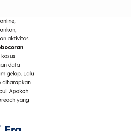
online,
bankan,
n aktivitas
ebocoran
i kasus
aan data
m gelap. Lalu
)
diharapkan
cul: Apakah
breach yang
i Era