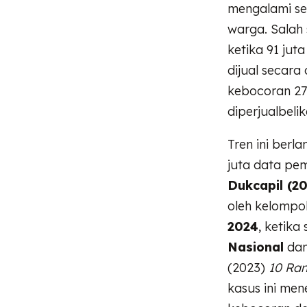
mengalami ser
warga. Salah
ketika 91 ju
dijual secara
kebocoran 279
diperjualbeli
Tren ini berl
juta data pem
Dukcapil (20
oleh kelomp
2024
, ketik
Nasional
dan
(2023)
10 Ra
kasus ini me