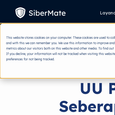
SKIP
TO
CONTENT
Layan
This website stores cookies on your computer. These cookies are used to col
and with this we can remember you. We use this information to improve and
metrics about our visitors both on this website and other media. To find out
If you decline, your information will not be tracked when visiting this websi
preferences for not being tracked.
UU P
Sebera