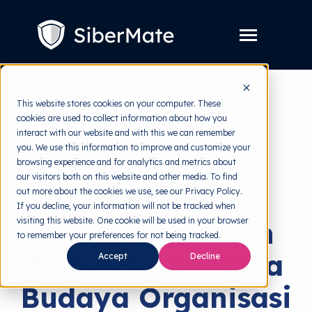
SKIP
TO
CONTENT
Toggle
Menu
Layanan
Toggle
This website stores cookies on your computer. These
children
for
cookies are used to collect information about how you
Harga
back to HRMI
Layanan
interact with our website and with this we can remember
you. We use this information to improve and customize your
Resources
Toggle
Cybersecurity
browsing experience and for analytics and metrics about
children
for
our visitors both on this website and other media. To find
Tools Gratis
Toggle
Resources
Zero Trust
out more about the cookies we use, see our Privacy Policy.
children
for
If you decline, your information will not be tracked when
Tentang
Tools
visiting this website. One cookie will be used in your browser
Architecture dan
Gratis
to remember your preferences for not being tracked.
Dampaknya pada
Accept
Decline
Coba Gratis
Budaya Organisasi