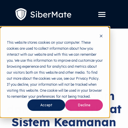
SKIP
TO
CONTENT
Toggle
Menu
Layanan
Toggle
This website stores cookies on your computer. These
children
for
cookies are used to collect information about how you
Harga
back to HRMI
Layanan
interact with our website and with this we can remember
you. We use this information to improve and customize your
Resources
Toggle
Ancaman Siber
browsing experience and for analytics and metrics about
children
for
our visitors both on this website and other media. To find
Tools Gratis
Toggle
Resources
Risiko Siber
out more about the cookies we use, see our Privacy Policy.
children
for
If you decline, your information will not be tracked when
Tentang
Tools
visiting this website. One cookie will be used in your browser
Meningkat, Zoom
Gratis
to remember your preferences for not being tracked.
dan GitLab Perkuat
Accept
Decline
Coba Gratis
Sistem Keamanan