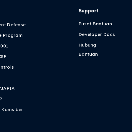
Support
i
Pusat Bantuan
ent Defense
Developer Docs
re Program
Hubungi
7001
Bantuan
CSF
ntrols
/JAPIA
P
 Kamsiber