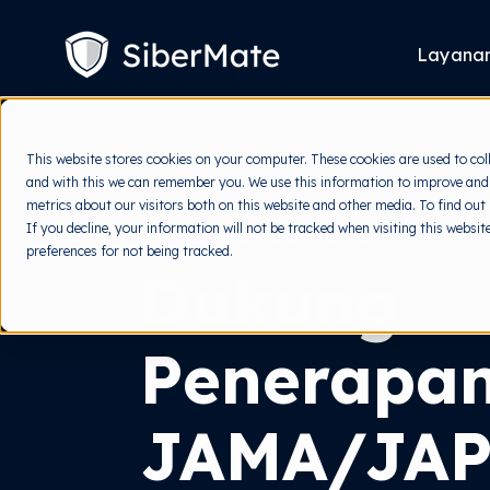
SKIP
TO
CONTENT
Layana
This website stores cookies on your computer. These cookies are used to col
and with this we can remember you. We use this information to improve and
metrics about our visitors both on this website and other media. To find out
If you decline, your information will not be tracked when visiting this websi
Solusi JAMA/JAPIA
preferences for not being tracked.
Dukung
Penerapa
JAMA/JAP