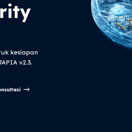
rity
tuk kesiapan
APIA v2.3.
nsultasi