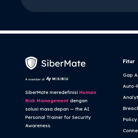
Fitur
Gap A
A member of
Auto-
SiberMate meredefinisi
Human
Analyt
Risk Management
dengan
Breac
solusi masa depan — the
AI
Personal Trainer
for Security
Polic
Awareness.
Conne