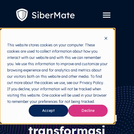
SKIP
TO
CONTENT
Toggle
Menu
Layanan
Toggle
This website stores cookies on your computer. These
children
for
cookies are used to collect information about how you
Harga
Layanan
interact with our website and with this we can remember
you. We use this information to improve and customize your
Resources
Toggle
browsing experience and for analytics and metrics about
children
for
our visitors both on this website and other media. To find
Tools Gratis
Toggle
Resources
out more about the cookies we use, see our Privacy Policy.
children
for
If you decline, your information will not be tracked when
Tentang
Tools
visiting this website. One cookie will be used in your browser
Gratis
to remember your preferences for not being tracked.
Tentang SiberMate
Accept
Decline
Kami membantu
transformasi
Coba Gratis